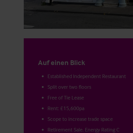
Auf einen Blick
Established Independent Restaurant
Split over two floors
Free of Tie Lease
Rent: £15,600pa
Scope to increase trade space
Retirement Sale. Energy Rating C