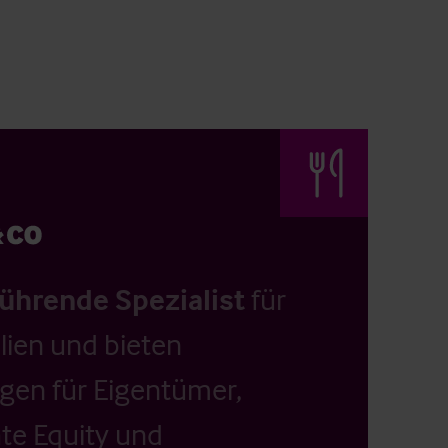
führende Spezialist
für
ien und bieten
ngen für Eigentümer,
ate Equity und