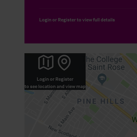
Login
or
Register
to view full details
Login
or
Register
to see location and view map