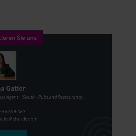
ieren Sie uns
na Gatier
ss Agent - (South - Pubs and Restaurants)
546 698 683
gatier@christie.com