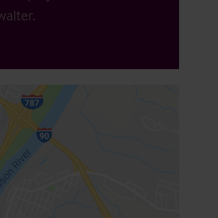
alter.