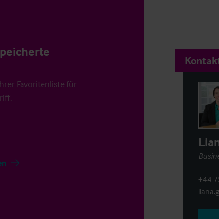
speicherte
Kontakt
rer Favoritenliste für
iff.
Lia
Busine
en
+44 7
liana.