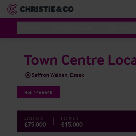
Hotels
Dienstleistungen
Über uns
Town Centre Loca
Saffron Walden, Essex
Ref:
1466648
Leasehold
Pacht p. a.
£75,000
£15,000