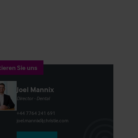
ieren Sie uns
Joel Mannix
Director - Dental
+44 7764 241 691
joel.mannix@christie.com