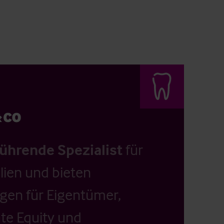
führende Spezialist
für
ien und bieten
ngen für Eigentümer,
ate Equity und