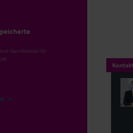
speicherte
rer Favoritenliste für
iff.
Kontakt
en