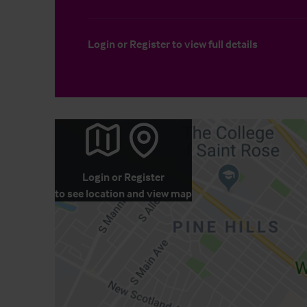
Login
or
Register
to view full details
Login
or
Register
to see location and view map