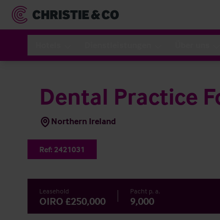
Hotels
Dienstleistungen
Über uns
Dental Practice F
Northern Ireland
Ref:
2421031
Leasehold
Pacht p. a.
OIRO £250,000
9,000