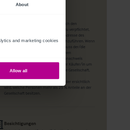
About
Hinweis
Wie Sie sicherlich wissen, sind wir nach den
Geldwäscherichtlinien gesetzlich dazu verpflichtet,
eine Überprüfung der Identität und Adresse des
ytics and marketing cookies 
Käufers bei Angebotsannahme durchzuführen. Wenn
ein Angebot angenommen wurde, muss der/die
potentielle Käufer/in mindestens einen
Identitätsnachweis und einen Adressnachweis
vorlegen. Handelt es sich bei dem/der Käufer/in um
eine im Handelsregister eingetragene Gesellschaft,
Allow all
benötigen wir darüber hinaus eine
unternehmerische Darstellung, aus der ersichtlich
wird, welche Personen mehr als 25 % Anteile an der
Gesellschaft besitzen.
Besichtigungen