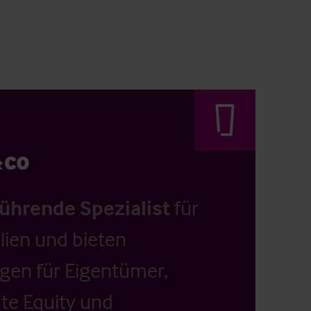
führende Spezialist
für
ien und bieten
ngen für Eigentümer,
ate Equity und