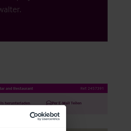
alter.
 Bar and Restaurant
Ref:
2457391
ils herunterladen
Per E-Mail Teilen