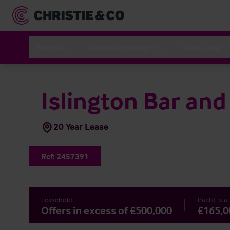
Hotels
Dienstleistungen
Über uns
Islington Bar an
20 Year Lease
Ref:
2457391
Leasehold
Pacht p. a.
Offers in excess of £500,000
£165,0