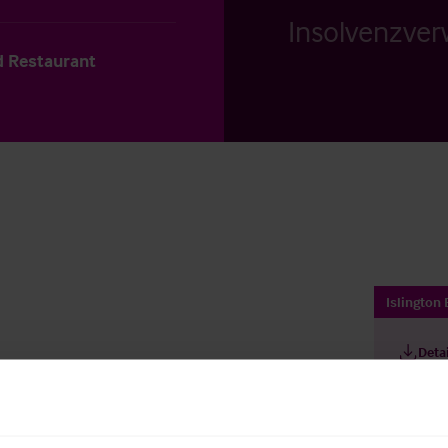
Insolvenzverw
d Restaurant
Islington
Deta
t