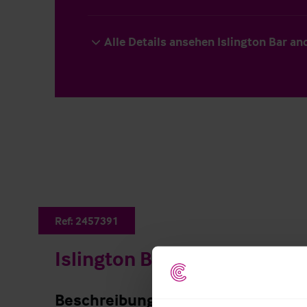
Alle Details ansehen Islington Bar an
Ref:
2457391
Islington Bar and Restauran
Beschreibung