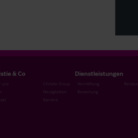
istie & Co
Dienstleistungen
 uns
Christie Group
Vermittlung
Beratu
m
Neuigkeiten
Bewertung
akt
Karriere