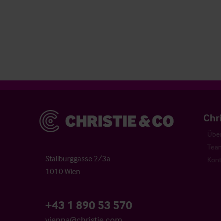
Christie & Co
Chr
Über
Tea
Stallburggasse 2/3a
Kont
1010 Wien
+43 1 890 53 570
vienna@christie.com