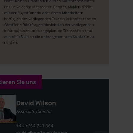
Unter keinen Umständen dürfen Kaufinteressenten
(inklusive deren Mitarbeiter, Berater, Makler) direkt
mit der Eigentümerin oder deren Mitarbeitern
bezüglich des vorliegenden Teasers in Kontakt treten.
Sämtliche Rückfragen hinsichtlich der vorliegenden
Informationen und der geplanten Transaktion sind
ausschließlich an die unten genannten Kontakte zu
richten.
ieren Sie uns
David Wilson
Associate Director
+44 7764 241 364
david.wilson@christie.com