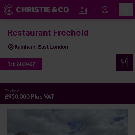
Account
Men
Immobiliensuche
Restaurant Freehold
Rainham, East London
Ref:
2460427
Freehold
£950,000 Plus VAT