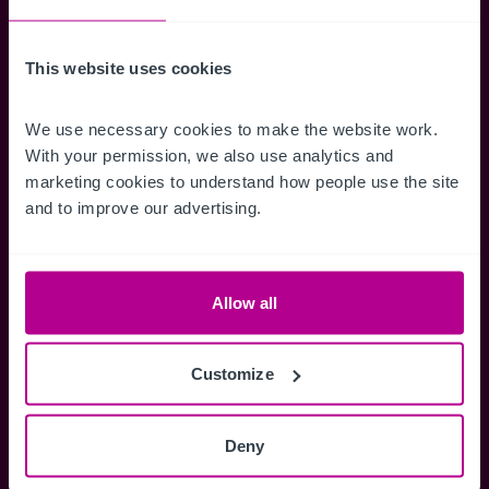
erhalten.
This website uses cookies
We use necessary cookies to make the website work. 
Zugriff auf alle
Speichern Si
With your permission, we also use analytics and 
marketing cookies to understand how people use the site 
Informationen
Suchkriteri
and to improve our advertising.
Erhalten Sie Zugriff auf alle
Durch das Speich
Verkaufsmandate - exklusiv für
Suchkriterien kö
Mitglieder.
und einfach jeder
zugreifen und die
Allow all
Customize
Anmelden
Deny
Sie haben bereits ein Konto?
Jetzt anmelden