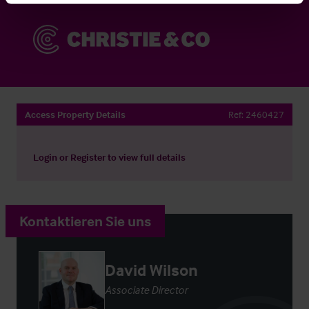
Access Property Details
Ref:
2460427
Login
or
Register
to view full details
Kontaktieren Sie uns
David Wilson
Associate Director