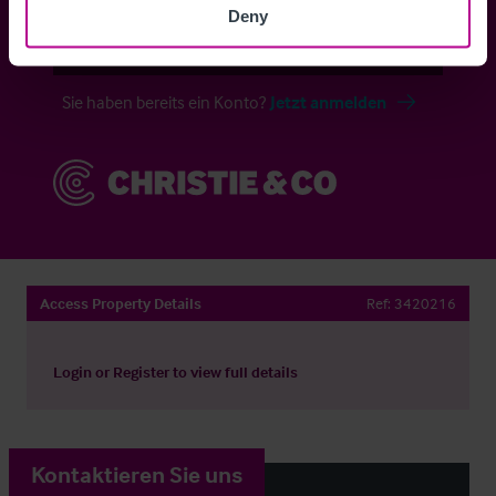
Deny
Anmelden
Sie haben bereits ein Konto?
Jetzt anmelden
Access Property Details
Ref:
3420216
Login
or
Register
to view full details
Kontaktieren Sie uns