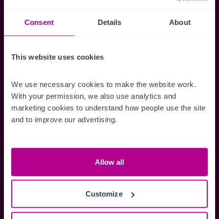
Veraufsinformationen, erweiterte Suche über
Kartenansicht sowie die Möglichkeit
Consent
Details
About
Suchkriterien zu speichern und
Benachrichtigungen für neuen Objekten zu
This website uses cookies
erhalten.
We use necessary cookies to make the website work. 
With your permission, we also use analytics and 
marketing cookies to understand how people use the site 
and to improve our advertising.
Zugriff auf alle
Speichern Si
Informationen
Suchkriteri
Erhalten Sie Zugriff auf alle
Durch das Speich
Allow all
Verkaufsmandate - exklusiv für
Suchkriterien kö
Mitglieder.
und einfach jeder
zugreifen und die
Customize