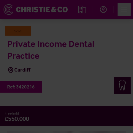
Account
Men
Immobiliensuche
Sold
Private Income Dental
Practice
Cardiff
Ref:
3420216
Freehold
£550,000