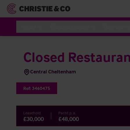
Hotels
Dienstleistungen
Über uns
Closed Restauran
Central Cheltenham
Ref:
3460475
Leasehold
Pacht p. a.
£30,000
£48,000