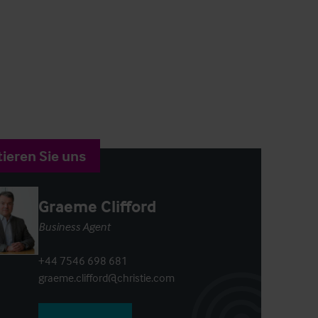
ieren Sie uns
Graeme Clifford
Business Agent
+44 7546 698 681
graeme.clifford@christie.com