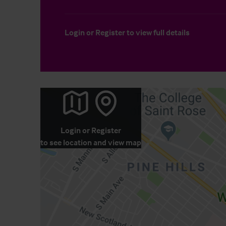
Login
or
Register
to view full details
Login
or
Register
to see location and view map