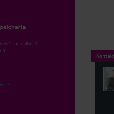
speicherte
rer Favoritenliste für
iff.
Kontakt
en