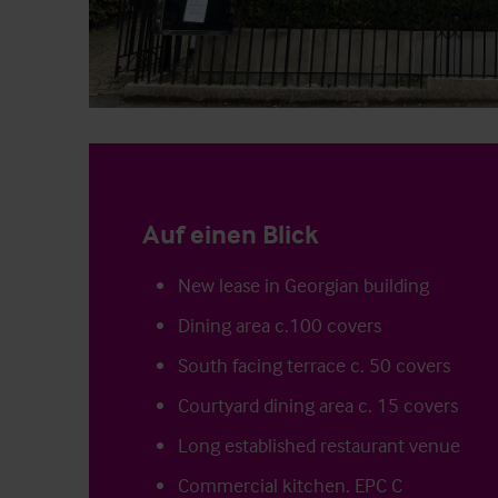
Auf einen Blick
New lease in Georgian building
Dining area c.100 covers
South facing terrace c. 50 covers
Courtyard dining area c. 15 covers
Long established restaurant venue
Commercial kitchen. EPC C