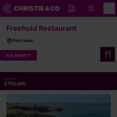
Account
Men
Immobiliensuche
Freehold Restaurant
Port Isaac
Ref:
3460477
Freehold
£750,000