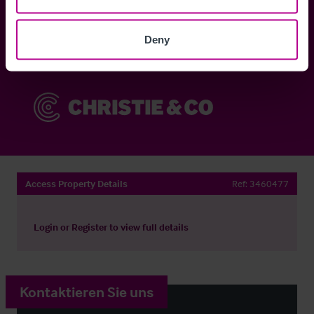
Anmelden
Deny
Sie haben bereits ein Konto?
Jetzt anmelden
Access Property Details
Ref:
3460477
Login
or
Register
to view full details
Kontaktieren Sie uns