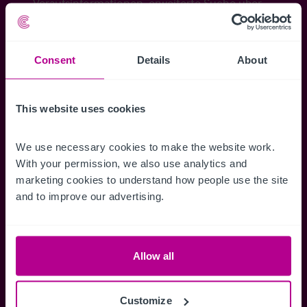
Veraufsinformationen, erweiterte Suche über
Kartenansicht sowie die Möglichkeit
Suchkriterien zu speichern und
Benachrichtigungen für neuen Objekten zu
Consent
Details
About
erhalten.
This website uses cookies
We use necessary cookies to make the website work. 
Zugriff auf alle
Speichern Si
With your permission, we also use analytics and 
marketing cookies to understand how people use the site 
Informationen
Suchkriteri
and to improve our advertising.
Erhalten Sie Zugriff auf alle
Durch das Speich
Verkaufsmandate - exklusiv für
Suchkriterien kö
Mitglieder.
und einfach jeder
zugreifen und die
Allow all
Customize