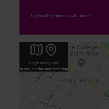
Login
or
Register
to view full details
Login
or
Register
to see location and view map