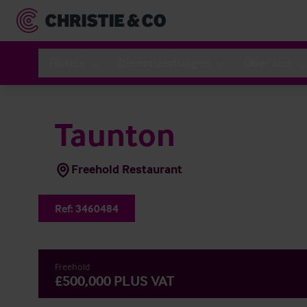
Hotels
Dienstleistungen
Über uns
Taunton
Freehold Restaurant
Ref:
3460484
Freehold
£500,000 PLUS VAT