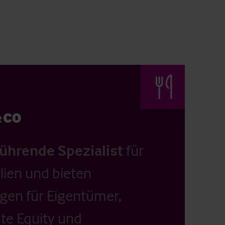
führende Spezialist
für
ien und bieten
ngen für Eigentümer,
ate Equity und