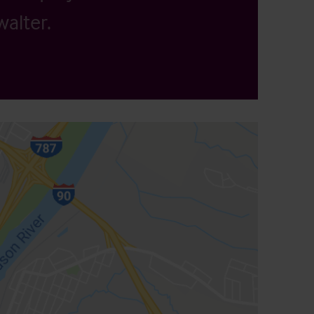
alter.