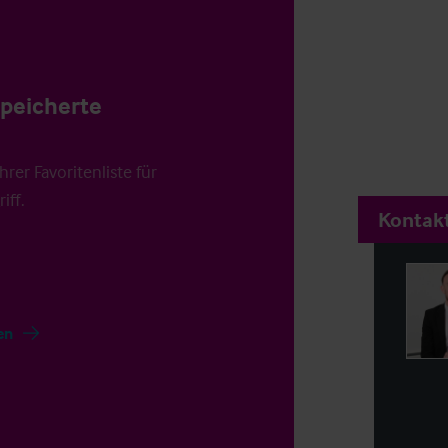
speicherte
rer Favoritenliste für
iff.
Kontakt
en