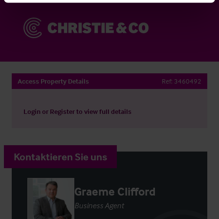
Access Property Details
Ref:
3460492
Login
or
Register
to view full details
Kontaktieren Sie uns
Graeme Clifford
Business Agent