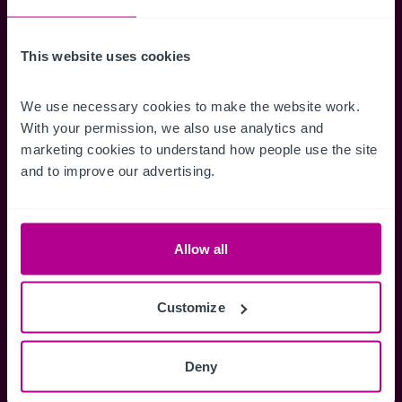
erhalten.
This website uses cookies
We use necessary cookies to make the website work. 
Zugriff auf alle
Speichern Si
With your permission, we also use analytics and 
marketing cookies to understand how people use the site 
Informationen
Suchkriteri
and to improve our advertising.
Erhalten Sie Zugriff auf alle
Durch das Speich
Verkaufsmandate - exklusiv für
Suchkriterien kö
Mitglieder.
und einfach jeder
zugreifen und die
Allow all
Customize
Anmelden
Deny
Sie haben bereits ein Konto?
Jetzt anmelden