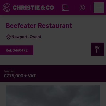
Account
Men
Immobiliensuche
Beefeater Restaurant
Newport, Gwent
Ref:
3460492
Freehold
£775,000 + VAT