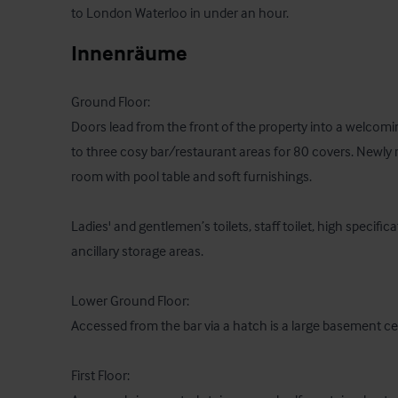
to London Waterloo in under an hour.
Innenräume
Ground Floor:

Doors lead from the front of the property into a welcomi
to three cosy bar/restaurant areas for 80 covers. Newly
room with pool table and soft furnishings.

Ladies' and gentlemen’s toilets, staff toilet, high specifi
ancillary storage areas.

Lower Ground Floor:

Accessed from the bar via a hatch is a large basement cell
First Floor:
