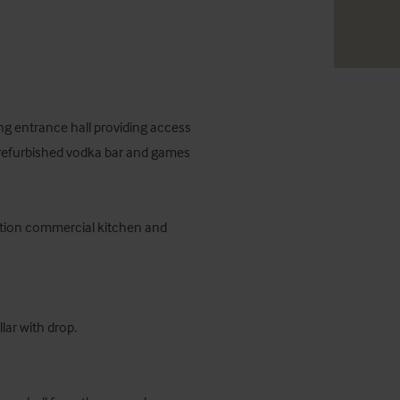
ng entrance hall providing access 
 refurbished vodka bar and games 
cation commercial kitchen and 
ar with drop.
