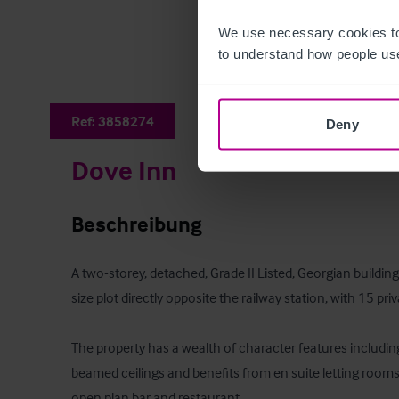
We use necessary cookies to
to understand how people use
Ref:
3858274
Deny
Dove Inn
Beschreibung
A two-storey, detached, Grade II Listed, Georgian building
size plot directly opposite the railway station, with 15 pri
The property has a wealth of character features includin
beamed ceilings and benefits from en suite letting room
open plan bar and restaurant.
