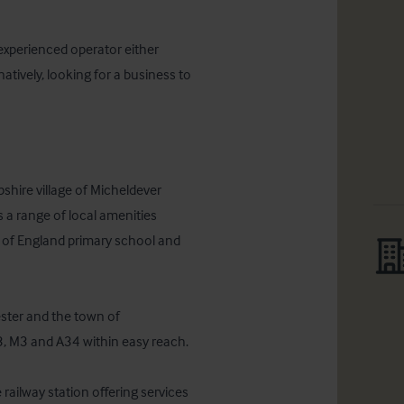
xperienced operator either 
tively, looking for a business to 
shire village of Micheldever 
 a range of local amenities 
h of England primary school and 
ster and the town of 
3, M3 and A34 within easy reach.

railway station offering services 