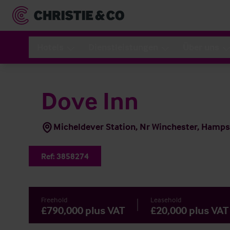
Hotels
Dienstleistungen
Über uns
Dove Inn
Micheldever Station, Nr Winchester, Hamp
Ref:
3858274
Freehold
Leasehold
£790,000 plus VAT
£20,000 plus VAT