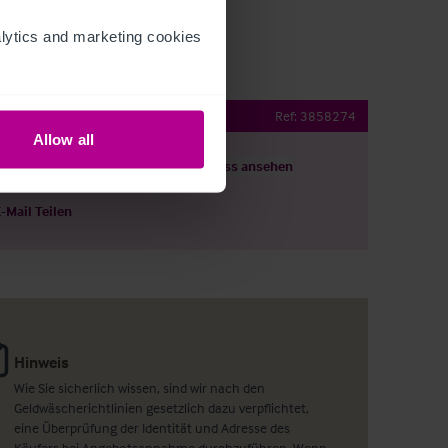
ytics and marketing cookies 
letting rooms
Ref:
3858274
Allow all
ils herunterladen
Grundriss ansehen
E-Mail Teilen
Hinweis
Wie Sie sicherlich wissen, sind wir nach den
Geldwäscherichtlinien gesetzlich dazu verpflichtet,
eine Überprüfung der Identität und Adresse des
Käufers bei Angebotsannahme durchzuführen. Wenn