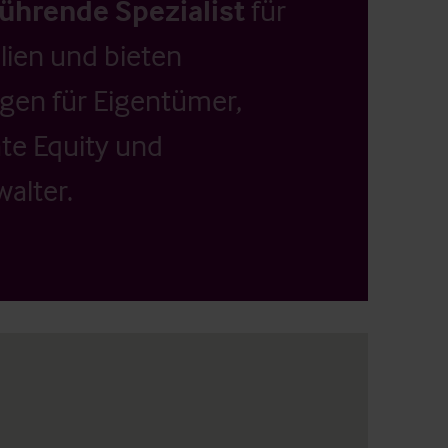
führende Spezialist
für
ien und bieten
ngen für Eigentümer,
ate Equity und
alter.