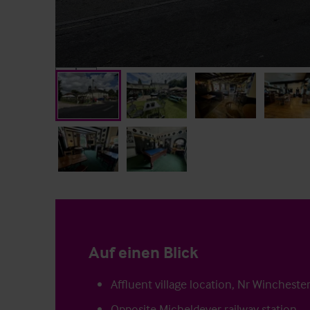
Auf einen Blick
Affluent village location, Nr Wincheste
Opposite Micheldever railway station