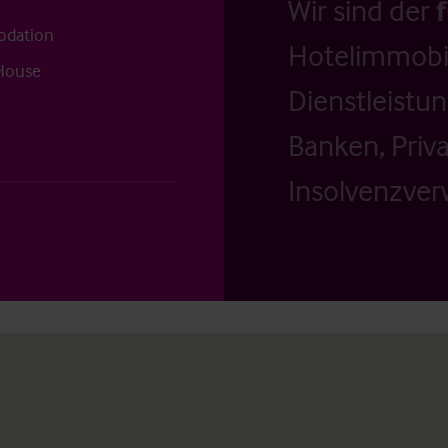
Wir sind der
odation
Hotelimmobil
 House
Dienstleistu
Banken, Priv
Insolvenzverw