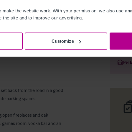
 make the website work. With your permission, we also use anal
 the site and to improve our advertising.
Pub with 
Customize
Deta
Per 
 set back from the road in a good 
vate parking spaces.

g open fireplaces and oak 
s, games room, vodka bar and an 