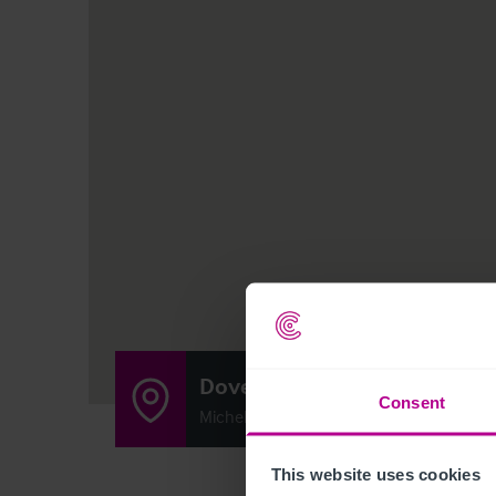
Dove Inn
Consent
Micheldever Station, Nr Winchester, Ha
This website uses cookies