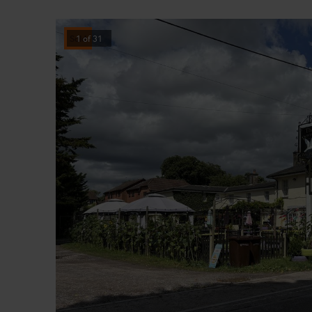
Sold
1
of
31