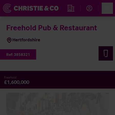
Account
Men
Immobiliensuche
Freehold Pub & Restaurant
Hertfordshire
Ref:
3858321
Freehold
£1,600,000