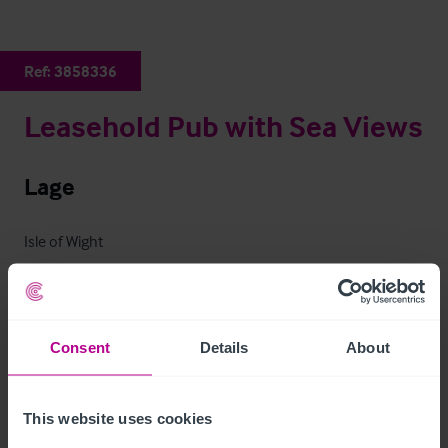
Ref:
3858336
Leasehold Pub with Sea Views
Lage
Isle of Wight
Leasehold Pub with Sea Views
Ref:
3858336
Details herunterladen
Consent
Details
About
Per E-Mail Teilen
This website uses cookies