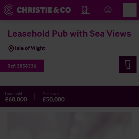
Account
Men
Immobiliensuche
Leasehold Pub with Sea Views
Isle of Wight
Ref:
3858336
Leasehold
Pacht p. a.
£60,000
£50,000