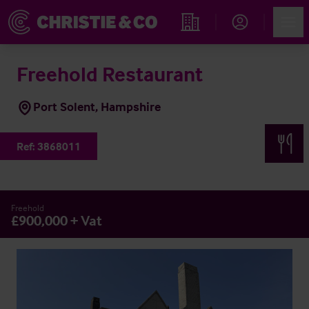
Account
Men
Immobiliensuche
Freehold Restaurant
Port Solent, Hampshire
Ref:
3868011
Freehold
£900,000 + Vat