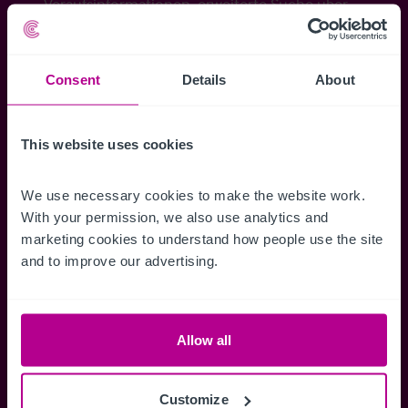
Veraufsinformationen, erweiterte Suche über
Kartenansicht sowie die Möglichkeit
Suchkriterien zu speichern und
Benachrichtigungen für neuen Objekten zu
Consent
Details
About
erhalten.
This website uses cookies
We use necessary cookies to make the website work. 
Zugriff auf alle
Speichern Si
With your permission, we also use analytics and 
marketing cookies to understand how people use the site 
Informationen
Suchkriteri
and to improve our advertising.
Erhalten Sie Zugriff auf alle
Durch das Speich
Verkaufsmandate - exklusiv für
Suchkriterien kö
Mitglieder.
und einfach jeder
zugreifen und die
Allow all
Customize