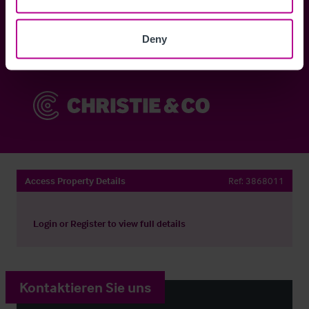
Anmelden
Deny
Sie haben bereits ein Konto?
Jetzt anmelden
Access Property Details
Ref:
3868011
Login
or
Register
to view full details
Kontaktieren Sie uns