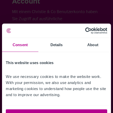
Account
Mit einem Christie & Co Benutzerkonto haben
Sie Zugriff auf ausführliche
Veraufsinformationen, erweiterte Suche über
Kartenansicht sowie die Möglichkeit
Suchkriterien zu speichern und
Consent
Details
About
Benachrichtigungen für neuen Objekten zu
erhalten.
This website uses cookies
We use necessary cookies to make the website work. 
With your permission, we also use analytics and 
Zugriff auf alle
Speichern Si
marketing cookies to understand how people use the site 
Informationen
Suchkriteri
and to improve our advertising.
Erhalten Sie Zugriff auf alle
Durch das Speich
Verkaufsmandate - exklusiv für
Suchkriterien kö
Mitglieder.
und einfach jeder