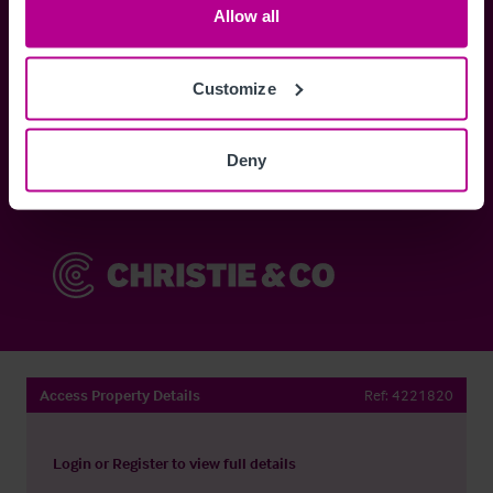
Allow all
zugreifen und die
Customize
Anmelden
Deny
Sie haben bereits ein Konto?
Jetzt anmelden
Access Property Details
Ref:
4221820
Login
or
Register
to view full details