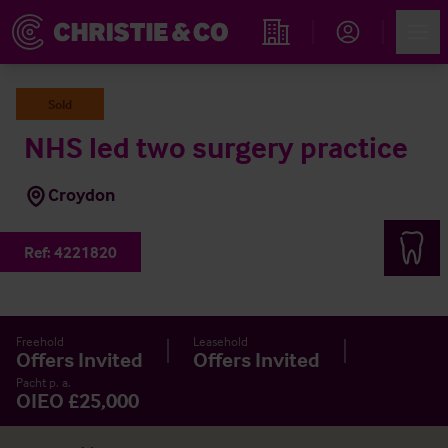
Account
Men
Immobiliensuche
Sold
NHS led two surgery practice
Croydon
Ref:
4221820
Freehold
Leasehold
Offers Invited
Offers Invited
Pacht p. a.
OIEO £25,000