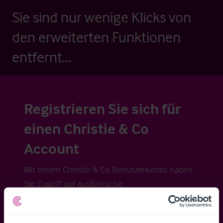
Sie sind nur wenige Klicks von
den erweiterten Funktionen
entfernt...
Registrieren Sie sich für
einen Christie & Co
Account
Mit einem Christie & Co Benutzerkonto haben
Sie Zugriff auf ausführliche
Veraufsinformationen, erweiterte Suche über
Kartenansicht sowie die Möglichkeit