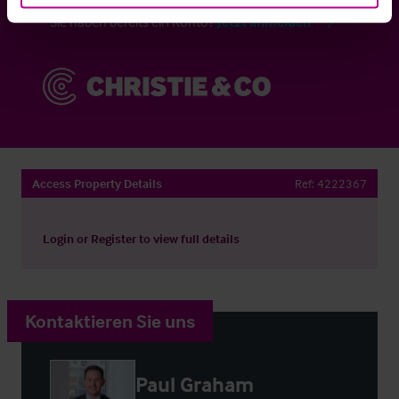
Sie haben bereits ein Konto?
Jetzt anmelden
Access Property Details
Ref:
4222367
Login
or
Register
to view full details
Kontaktieren Sie uns
Paul Graham