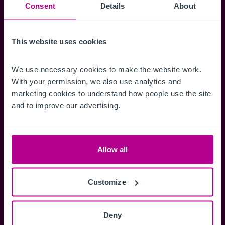
Suchkriterien zu speichern und
Consent
Details
About
Benachrichtigungen für neuen Objekten zu
erhalten.
This website uses cookies
We use necessary cookies to make the website work. 
With your permission, we also use analytics and 
Zugriff auf alle
Speichern Si
marketing cookies to understand how people use the site 
Informationen
Suchkriteri
and to improve our advertising.
Erhalten Sie Zugriff auf alle
Durch das Speich
Verkaufsmandate - exklusiv für
Suchkriterien kö
Mitglieder.
und einfach jeder
Allow all
zugreifen und die
Customize
Anmelden
Deny