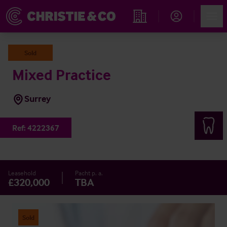
Account
Men
Immobiliensuche
Sold
Mixed Practice
Surrey
Ref:
4222367
Leasehold
Pacht p. a.
£320,000
TBA
Sold