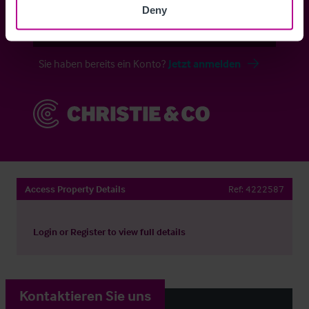
Deny
Anmelden
Sie haben bereits ein Konto?
Jetzt anmelden
Access Property Details
Ref:
4222587
Login
or
Register
to view full details
Kontaktieren Sie uns