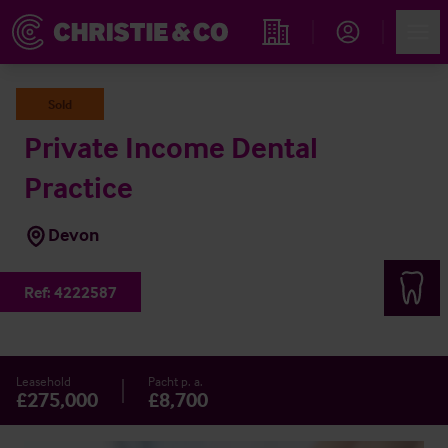
Account
Men
Immobiliensuche
Sold
Private Income Dental
Practice
Devon
Ref:
4222587
Leasehold
Pacht p. a.
£275,000
£8,700