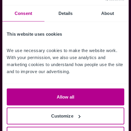
Veraufsinformationen, erweiterte Suche über
Kartenansicht sowie die Möglichkeit
Consent
Details
About
Suchkriterien zu speichern und
Benachrichtigungen für neuen Objekten zu
This website uses cookies
erhalten.
We use necessary cookies to make the website work. 
With your permission, we also use analytics and 
marketing cookies to understand how people use the site 
and to improve our advertising.
Zugriff auf alle
Speichern Si
Informationen
Suchkriteri
Erhalten Sie Zugriff auf alle
Durch das Speich
Allow all
Verkaufsmandate - exklusiv für
Suchkriterien kö
Mitglieder.
und einfach jeder
zugreifen und die
Customize