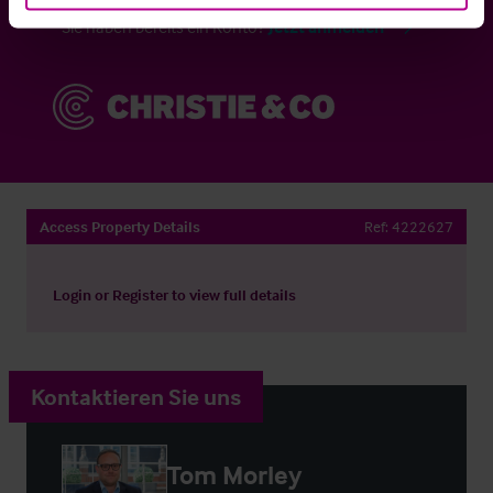
Sie haben bereits ein Konto?
Jetzt anmelden
Access Property Details
Ref:
4222627
Login
or
Register
to view full details
Kontaktieren Sie uns
Tom Morley