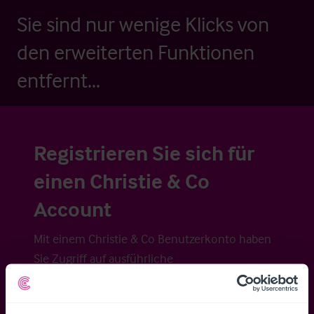
Sie sind nur wenige Klicks von
den erweiterten Funktionen
entfernt...
Registrieren Sie sich für
einen Christie & Co
Account
Mit einem Christie & Co Benutzerkonto haben
Sie Zugriff auf ausführliche
Veraufsinformationen, erweiterte Suche über
Kartenansicht sowie die Möglichkeit