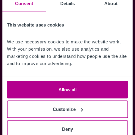
Suchkriterien zu speichern und
Consent
Details
About
Benachrichtigungen für neuen Objekten zu
erhalten.
This website uses cookies
We use necessary cookies to make the website work. 
With your permission, we also use analytics and 
Zugriff auf alle
Speichern Si
marketing cookies to understand how people use the site 
Informationen
Suchkriteri
and to improve our advertising.
Erhalten Sie Zugriff auf alle
Durch das Speich
Verkaufsmandate - exklusiv für
Suchkriterien kö
Mitglieder.
und einfach jeder
Allow all
zugreifen und die
Customize
Anmelden
Deny