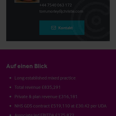
+44 7540 063 172
tom.morley@christie.com
Kontakt
Auf einen Blick
Long established mixed practice
Total revenue £835,291
Private & plan revenue £316,181
NHS GDS contract £519,110 at £30.42 per UDA
Associate led EBITDA £175,872