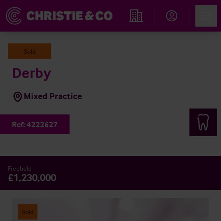
Account
Men
Immobiliensuche
Sold
Derby
Mixed Practice
Ref:
4222627
Freehold
£1,230,000
Sold