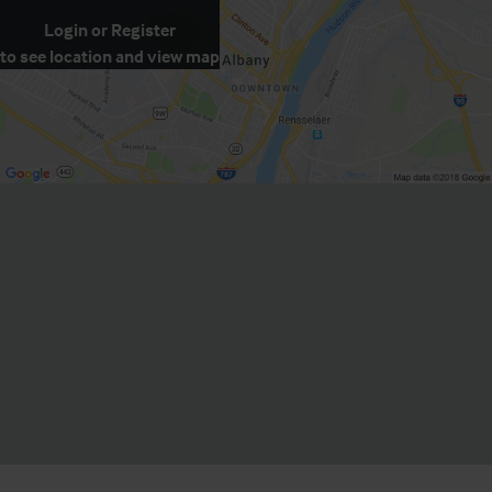
Login
or
Register
to see location and view map