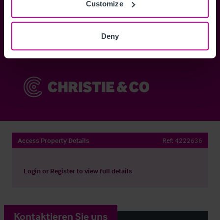
Customize
Anmelden
Deny
Sie haben bereits ein Konto?
Jetzt anmelden
Access Property Details
Ref:
4222636
Login
or
Register
to view full details
Kontaktieren Sie uns