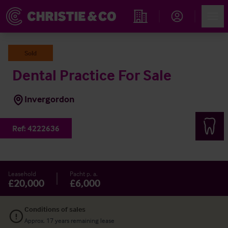
Account
Men
Immobiliensuche
Sold
Dental Practice For Sale
Invergordon
Ref:
4222636
Leasehold
Pacht p. a.
£20,000
£6,000
Conditions of sales
Approx. 17 years remaining lease