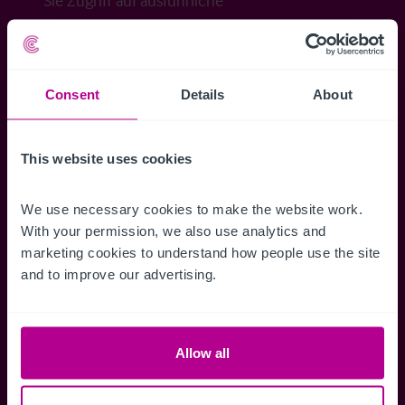
Sie Zugriff auf ausführliche
Veraufsinformationen, erweiterte Suche über
Kartenansicht sowie die Möglichkeit
Suchkriterien zu speichern und
Consent
Details
About
Benachrichtigungen für neuen Objekten zu
erhalten.
This website uses cookies
We use necessary cookies to make the website work. 
With your permission, we also use analytics and 
Zugriff auf alle
Speichern Si
marketing cookies to understand how people use the site 
Informationen
Suchkriteri
and to improve our advertising.
Erhalten Sie Zugriff auf alle
Durch das Speich
Verkaufsmandate - exklusiv für
Suchkriterien kö
Mitglieder.
und einfach jeder
Allow all
zugreifen und die