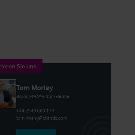
ieren Sie uns
Tom Morley
Associate Director - Dental
+44 7540 063 172
tom.morley@christie.com