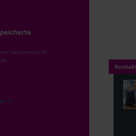
speicherte
rer Favoritenliste für
iff.
Kontakt
en