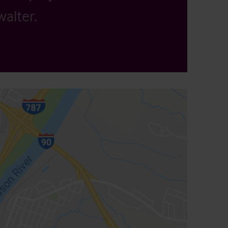
alter.