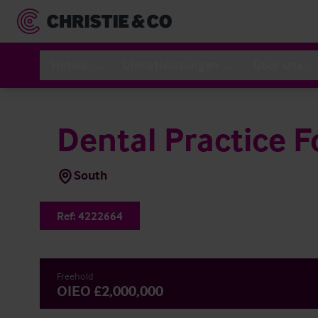
Hotels
Dienstleistungen
Über uns
Dental Practice F
South
Ref:
4222664
Freehold
OIEO £2,000,000