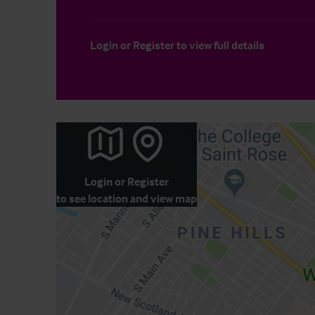
Login
or
Register
to view full details
Login
or
Register
to see location and view map