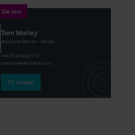
 Sie uns
Tom Morley
Associate Director - Dental
+44 7540 063 172
tom.morley@christie.com
Kontakt