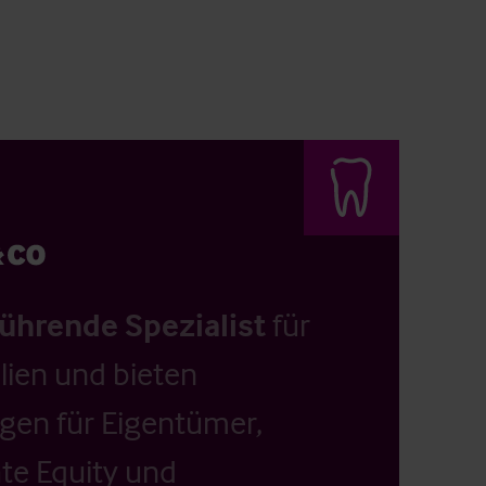
führende Spezialist
für
ien und bieten
ngen für Eigentümer,
ate Equity und