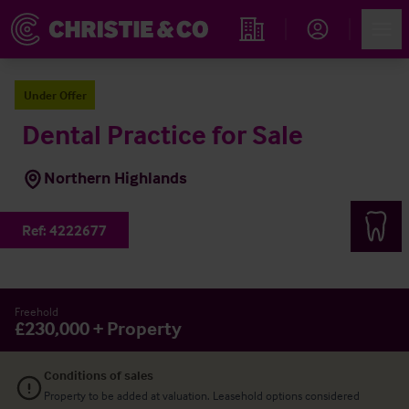
Account
Men
Immobiliensuche
Under Offer
Dental Practice for Sale
Northern Highlands
Ref:
4222677
Freehold
£230,000 + Property
Conditions of sales
Property to be added at valuation. Leasehold options considered