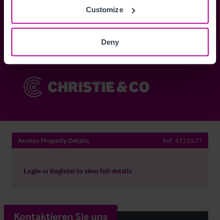
Customize
Anmelden
Deny
Sie haben bereits ein Konto?
Jetzt anmelden
Access Property Details
Ref:
4222677
Login
or
Register
to view full details
Kontaktieren Sie uns