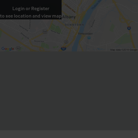
Login
or
Register
to see location and view map