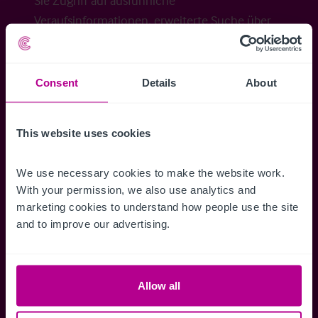
Sie Zugriff auf ausführliche
Veraufsinformationen, erweiterte Suche über
Kartenansicht sowie die Möglichkeit
Suchkriterien zu speichern und
Benachrichtigungen für neuen Objekten zu
Consent
Details
About
erhalten.
This website uses cookies
We use necessary cookies to make the website work. 
Zugriff auf alle
Speichern Si
With your permission, we also use analytics and 
Informationen
Suchkriteri
marketing cookies to understand how people use the site 
and to improve our advertising.
Erhalten Sie Zugriff auf alle
Durch das Speich
Verkaufsmandate - exklusiv für
Suchkriterien kö
Mitglieder.
und einfach jeder
zugreifen und die
Allow all