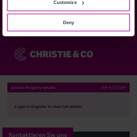
Customize
Anmelden
Deny
Sie haben bereits ein Konto?
Jetzt anmelden
Access Property Details
Ref:
4222689
Login
or
Register
to view full details
Kontaktieren Sie uns