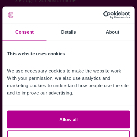
Sie Zugriff auf ausführliche
Veraufsinformationen, erweiterte Suche über
Kartenansicht sowie die Möglichkeit
Suchkriterien zu speichern und
Consent
Details
About
Benachrichtigungen für neuen Objekten zu
erhalten.
This website uses cookies
We use necessary cookies to make the website work. 
With your permission, we also use analytics and 
Zugriff auf alle
Speichern Si
marketing cookies to understand how people use the site 
Informationen
Suchkriteri
and to improve our advertising.
Erhalten Sie Zugriff auf alle
Durch das Speich
Verkaufsmandate - exklusiv für
Suchkriterien kö
Mitglieder.
und einfach jeder
Allow all
zugreifen und die