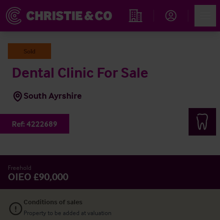
Account
Men
Immobiliensuche
Sold
Dental Clinic For Sale
South Ayrshire
Ref:
4222689
Freehold
OIEO £90,000
Conditions of sales
Property to be added at valuation