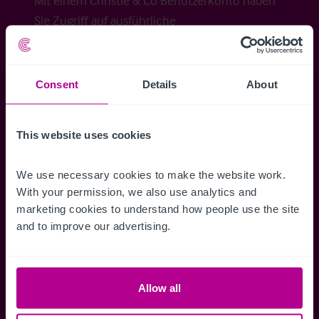
Mit einem Christie & Co Benutzerkonto haben
Sie Zugriff auf ausführliche
Veraufsinformationen, erweiterte Suche über
Kartenansicht sowie die Möglichkeit
Suchkriterien zu speichern und
Consent
Details
About
Benachrichtigungen für neuen Objekten zu
erhalten.
This website uses cookies
We use necessary cookies to make the website work. 
With your permission, we also use analytics and 
Zugriff auf alle
Speichern Si
marketing cookies to understand how people use the site 
and to improve our advertising.
Informationen
Suchkriteri
Erhalten Sie Zugriff auf alle
Durch das Speich
Verkaufsmandate - exklusiv für
Suchkriterien kö
Mitglieder.
und einfach jeder
Allow all
zugreifen und die