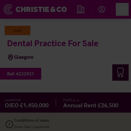
Account
Men
Immobiliensuche
Sold
Dental Practice For Sale
Glasgow
Ref:
4222921
Leasehold
Pacht p. a.
OIEO £1,450,000
Annual Rent £26,500
Conditions of sales
Share Sale | Leasehold