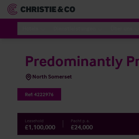
Hotels
Dienstleistungen
Über uns
Predominantly Pr
North Somerset
Ref:
4222976
Leasehold
Pacht p. a.
£1,100,000
£24,000