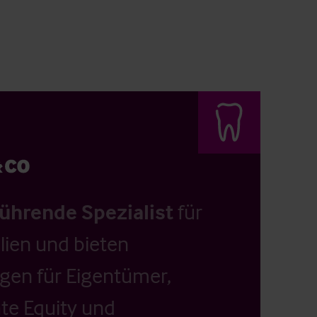
führende Spezialist
für
ien und bieten
ngen für Eigentümer,
ate Equity und