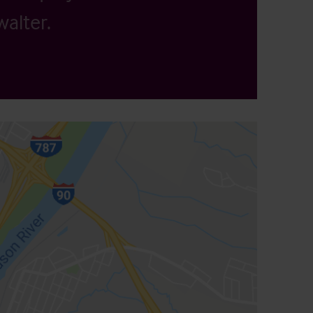
alter.