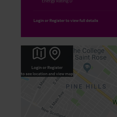
Energy Rating D
Login
or
Register
to view full details
Login
or
Register
to see location and view map