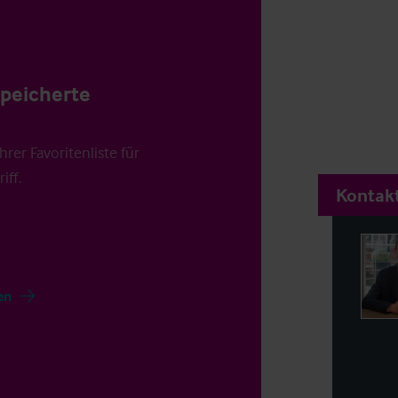
speicherte
rer Favoritenliste für
iff.
Kontakt
en