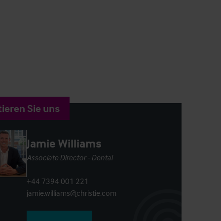
ieren Sie uns
Jamie Williams
Associate Director - Dental
+44 7394 001 221
jamie.williams@christie.com