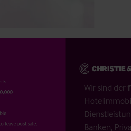
sts
Wir sind der
50,000
Hotelimmobil
Dienstleistu
ble
o leave post sale.
Banken, Priv