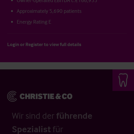
Owner-operated EBITDA c.£166,955
Approximately 5,690 patients
Energy Rating E
Login
or
Register
to view full details
Wir sind der
führende
Spezialist
für