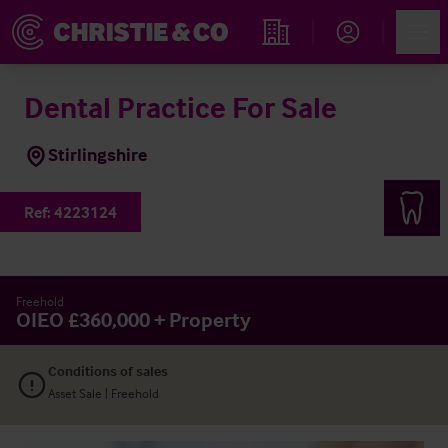
Account
Men
Immobiliensuche
Dental Practice For Sale
Stirlingshire
Ref:
4223124
Freehold
OIEO £360,000 + Property
Conditions of sales
Asset Sale | Freehold