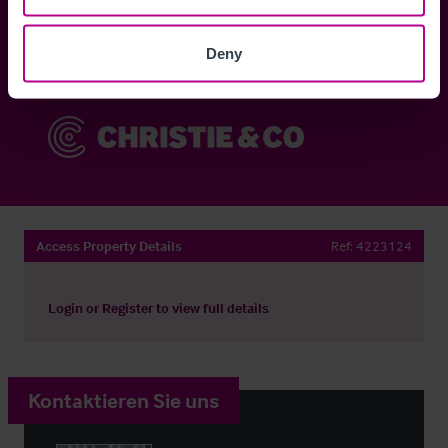
Anmelden
Deny
Sie haben bereits ein Konto?
Jetzt anmelden
Access Property Details
Ref:
4223124
Login
or
Register
to view full details
Kontaktieren Sie uns