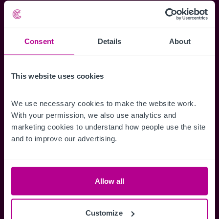
Kartenansicht sowie die Möglichkeit
Suchkriterien zu speichern und
Benachrichtigungen für neuen Objekten zu
Consent
Details
About
erhalten.
This website uses cookies
We use necessary cookies to make the website work. 
Zugriff auf alle
Speichern Si
With your permission, we also use analytics and 
Informationen
Suchkriteri
marketing cookies to understand how people use the site 
and to improve our advertising.
Erhalten Sie Zugriff auf alle
Durch das Speich
Verkaufsmandate - exklusiv für
Suchkriterien kö
Mitglieder.
und einfach jeder
zugreifen und die
Allow all
Customize