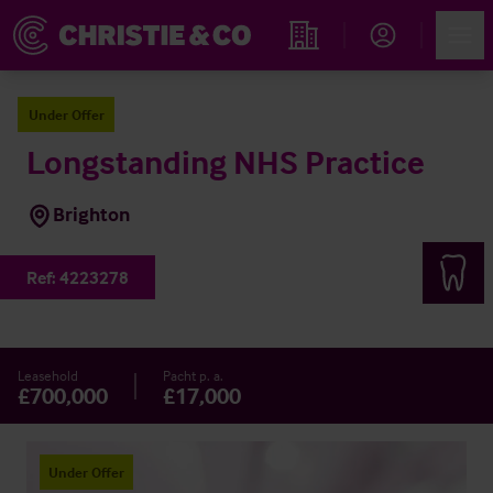
Account
Men
Immobiliensuche
Under Offer
Longstanding NHS Practice
Brighton
Ref:
4223278
Leasehold
Pacht p. a.
£700,000
£17,000
Under Offer