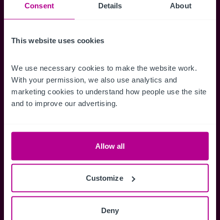
Suchkriterien zu speichern und
Consent
Details
About
Benachrichtigungen für neuen Objekten zu
erhalten.
This website uses cookies
We use necessary cookies to make the website work. 
With your permission, we also use analytics and 
Zugriff auf alle
Speichern Si
marketing cookies to understand how people use the site 
Informationen
Suchkriteri
and to improve our advertising.
Erhalten Sie Zugriff auf alle
Durch das Speich
Verkaufsmandate - exklusiv für
Suchkriterien kö
Mitglieder.
und einfach jeder
Allow all
zugreifen und die
Customize
Anmelden
Deny