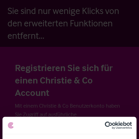
Sie sind nur wenige Klicks von
den erweiterten Funktionen
entfernt...
Registrieren Sie sich für
einen Christie & Co
Account
Mit einem Christie & Co Benutzerkonto haben
Sie Zugriff auf ausführliche
Veraufsinformationen, erweiterte Suche über
Kartenansicht sowie die Möglichkeit