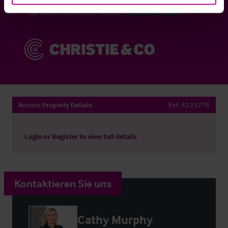
Sie haben bereits ein Konto?
Jetzt anmelden
Access Property Details
Ref:
4223278
Login
or
Register
to view full details
Kontaktieren Sie uns
Cathy Murphy