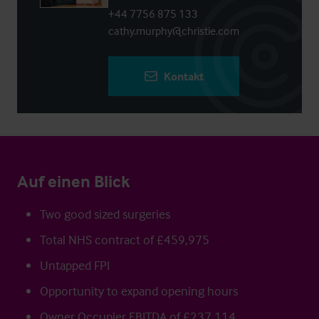
+44 7756 875 133
cathy.murphy@christie.com
Kontakt
Auf einen Blick
Two good sized surgeries
Total NHS contract of £459,975
Untapped FPI
Opportunity to expand opening hours
Owner Occupier EBITDA of £237,114