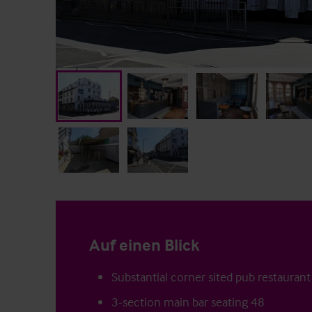
Auf einen Blick
Substantial corner sited pub restaurant
3-section main bar seating 48