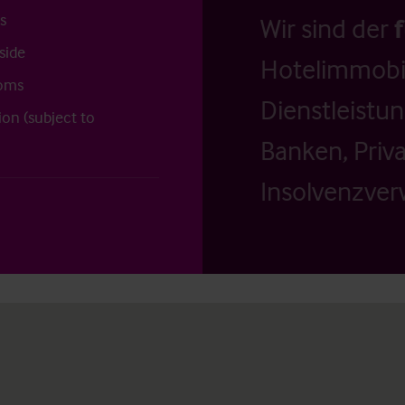
s
Wir sind der
side
Hotelimmobil
ooms
Dienstleistu
ion (subject to
Banken, Priv
Insolvenzverw