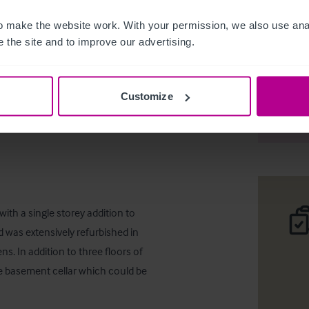
 make the website work. With your permission, we also use anal
 the site and to improve our advertising.
Closed P
Customize
Deta
ith a single storey addition to 
 was extensively refurbished in 
. In addition to three floors of 
 basement cellar which could be 