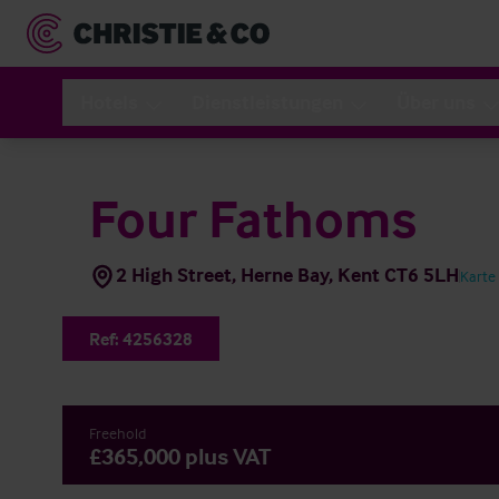
Hotels
Dienstleistungen
Über uns
Four Fathoms
2 High Street, Herne Bay, Kent CT6 5LH
Karte
Ref:
4256328
Freehold
£365,000 plus VAT