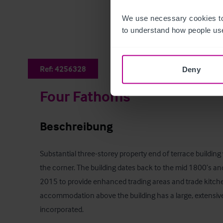
We use necessary cookies to
to understand how people use
Ref:
4256328
Deny
Four Fathoms
Beschreibung
Substantial three-storey property end of terrace building w
the corner. The building dates back to the mid 1800’s and
2015 to provide enhanced trading areas and trade kitchens
accommodation above the building has a large, extensive
incorporated.