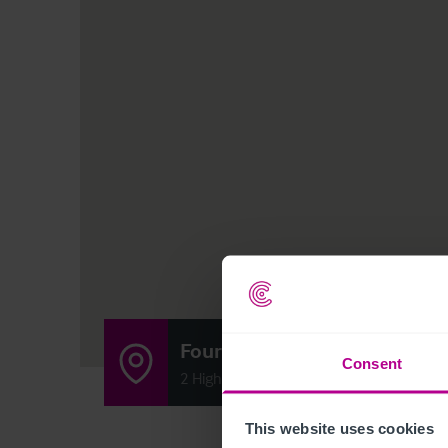
Four Fathoms
Consent
2 High Street, Herne Bay, Kent CT6 5LH
This website uses cookies