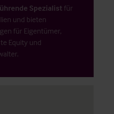
führende Spezialist
für
ien und bieten
ngen für Eigentümer,
ate Equity und
alter.