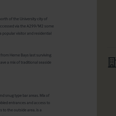
rth of the University city of 
ly accessed via the A299/M2 some 
popular visitor and residential 
from Herne Bays last surviving 
ave a mix of traditional seaside 
nd snug type bar areas. Mix of 
obbied entrances and access to 
 to the outside area, is a 