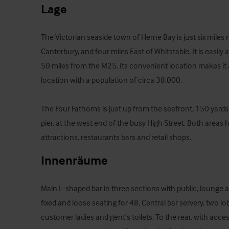
Lage
The Victorian seaside town of Herne Bay is just six miles no
Canterbury, and four miles East of Whitstable. It is easi
50 miles from the M25. Its convenient location makes it a 
location with a population of circa 38,000.

The Four Fathoms is just up from the seafront, 150 yards 
pier, at the west end of the busy High Street. Both areas h
attractions, restaurants bars and retail shops.
Innenräume
Main L-shaped bar in three sections with public, lounge a
fixed and loose seating for 48. Central bar servery, two l
customer ladies and gent’s toilets. To the rear, with access