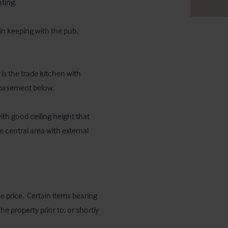
ting.

in keeping with the pub.

is the trade kitchen with 
 basement below. 

th good ceiling height that 
e central area with external 
e price.  Certain items bearing 
 property prior to, or shortly 