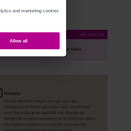
ytics and marketing cookies 
ub/Restaurant
Ref:
4256328
Allow all
ils herunterladen
Per E-Mail Teilen
Hinweis
Wie Sie sicherlich wissen, sind wir nach den
Geldwäscherichtlinien gesetzlich dazu verpflichtet,
eine Überprüfung der Identität und Adresse des
Käufers bei Angebotsannahme durchzuführen. Wenn
ein Angebot angenommen wurde, muss der/die
potentielle Käufer/in mindestens einen