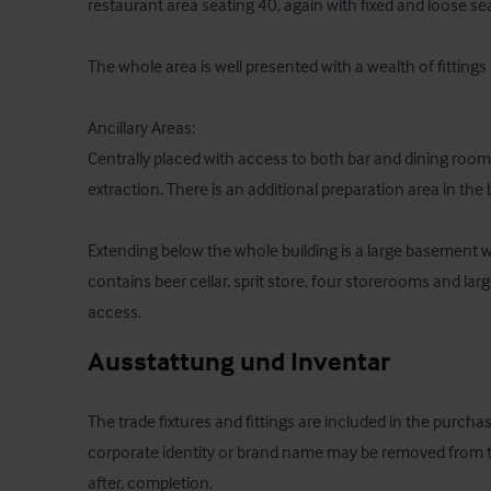
restaurant area seating 40, again with fixed and loose sea
The whole area is well presented with a wealth of fittings 
Ancillary Areas:

Centrally placed with access to both bar and dining room 
extraction. There is an additional preparation area in the
Extending below the whole building is a large basement wi
contains beer cellar, sprit store, four storerooms and larg
access.
Ausstattung und Inventar
The trade fixtures and fittings are included in the purchas
corporate identity or brand name may be removed from the
after, completion.