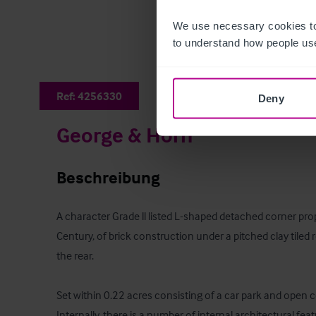
We use necessary cookies to
to understand how people use
Ref:
4256330
Deny
George & Horn
Beschreibung
A character Grade ll listed L-shaped detached corner prop
Century, of brick construction under a pitched clay tiled r
the rear.

Set within 0.22 acres consisting of a car park and open c
Internally, there is a number of internal architectural fe