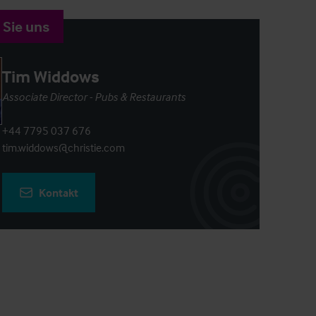
 Sie uns
Tim Widdows
Associate Director - Pubs & Restaurants
+44 7795 037 676
tim.widdows@christie.com
Kontakt