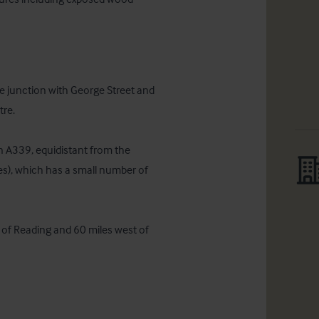
 junction with George Street and 
re.

in A339, equidistant from the 
s), which has a small number of 
of Reading and 60 miles west of 