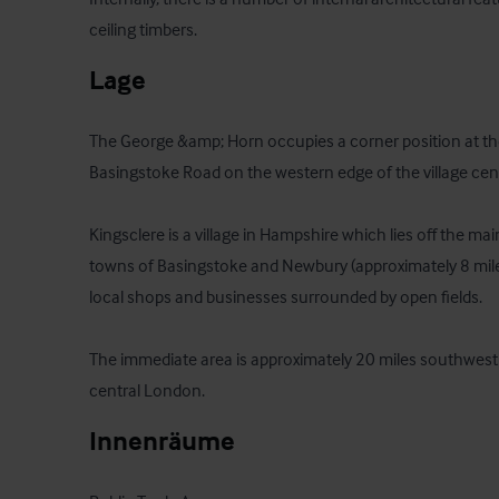
ceiling timbers.
Lage
The George &amp; Horn occupies a corner position at the
Basingstoke Road on the western edge of the village cent
Kingsclere is a village in Hampshire which lies off the ma
towns of Basingstoke and Newbury (approximately 8 mile
local shops and businesses surrounded by open fields.

The immediate area is approximately 20 miles southwest 
central London.
Innenräume