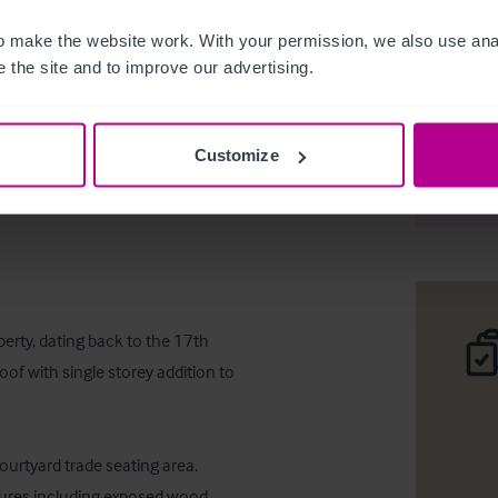
 make the website work. With your permission, we also use anal
 the site and to improve our advertising.
Detached 
Customize
Deta
erty, dating back to the 17th 
oof with single storey addition to 
ourtyard trade seating area. 
atures including exposed wood 