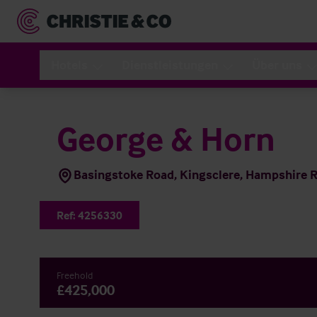
Hotels
Dienstleistungen
Über uns
George & Horn
Basingstoke Road, Kingsclere, Hampshire
Ref:
4256330
Freehold
£425,000