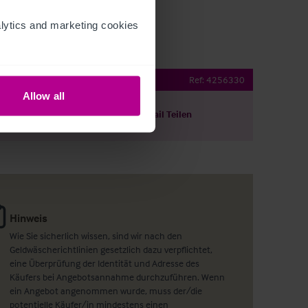
ytics and marketing cookies 
Grade C.19 property
Ref:
4256330
Allow all
ils herunterladen
Per E-Mail Teilen
Hinweis
Wie Sie sicherlich wissen, sind wir nach den
Geldwäscherichtlinien gesetzlich dazu verpflichtet,
eine Überprüfung der Identität und Adresse des
Käufers bei Angebotsannahme durchzuführen. Wenn
ein Angebot angenommen wurde, muss der/die
potentielle Käufer/in mindestens einen