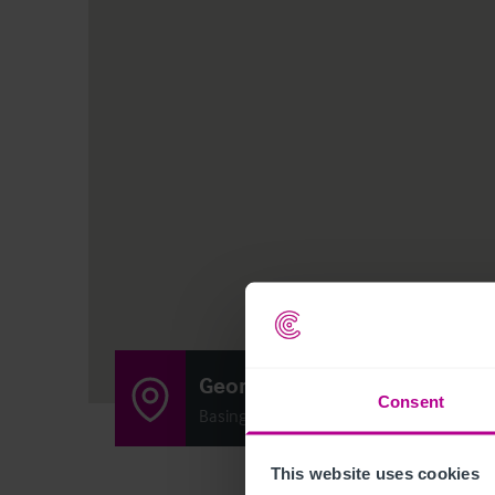
George & Horn
Consent
Basingstoke Road, Kingsclere, Hampshi
This website uses cookies