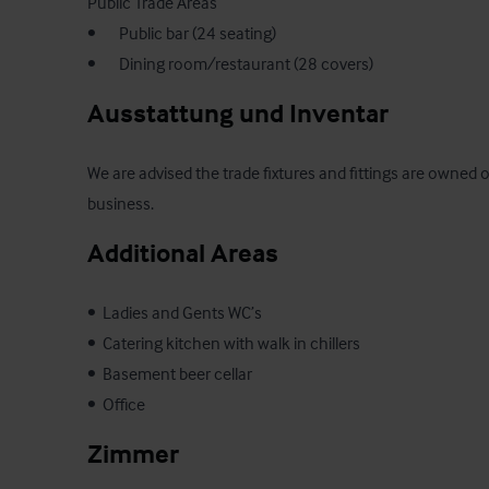
Public Trade Areas

•       Public bar (24 seating)

•       Dining room/restaurant (28 covers)
Ausstattung und Inventar
We are advised the trade fixtures and fittings are owned o
business.
Additional Areas
•  Ladies and Gents WC’s

•  Catering kitchen with walk in chillers

•  Basement beer cellar

•  Office
Zimmer