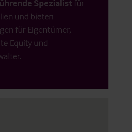
führende Spezialist
für
ien und bieten
ngen für Eigentümer,
ate Equity und
alter.