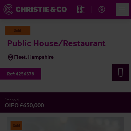
Account
Men
Immobiliensuche
Sold
Public House/Restaurant
Fleet, Hampshire
Ref:
4256378
Freehold
OIEO £650,000
Sold