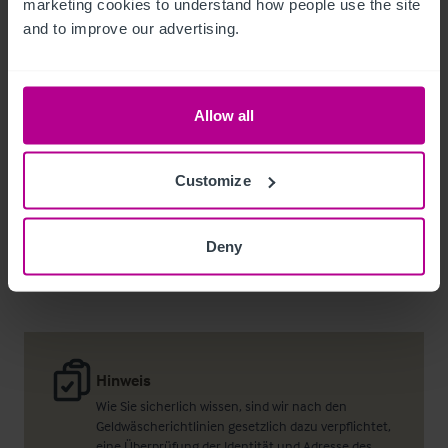
marketing cookies to understand how people use the site 
and to improve our advertising.
Richard Wood
Regional Director – Pubs & Restaurants
Allow all
+44 7778 880 583
richard.wood@christie.com
Customize
Kontakt
Deny
Hinweis
Wie Sie sicherlich wissen, sind wir nach den
Geldwäscherichtlinien gesetzlich dazu verpflichtet,
eine Überprüfung der Identität und Adresse des