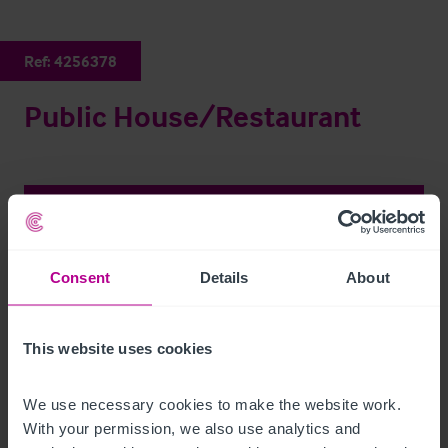
Ref:
4256378
Public House/Restaurant
Public House/Restaurant
Ref:
4256378
Per E-Mail Teilen
Consent
Details
About
Kontaktieren Sie uns
This website uses cookies
We use necessary cookies to make the website work. 
With your permission, we also use analytics and 