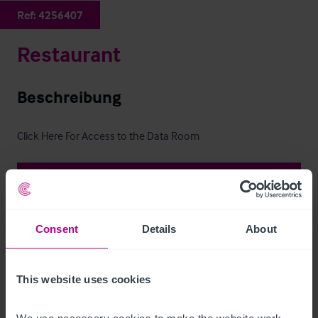
Ref:
4256407
Restaurant
Beschreibung
Click Here For Access to the Data Room
Restaurant
Ref:
4256407
Details herunterladen
Consent
Details
About
Per E-Mail Teilen
This website uses cookies
Kontaktieren Sie uns