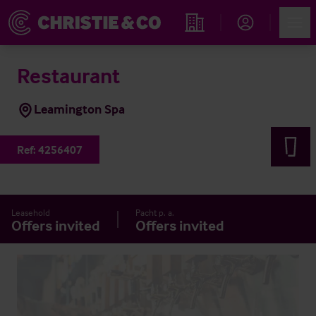
Account
Men
Immobiliensuche
Restaurant
Leamington Spa
Ref:
4256407
Leasehold
Pacht p. a.
Offers invited
Offers invited