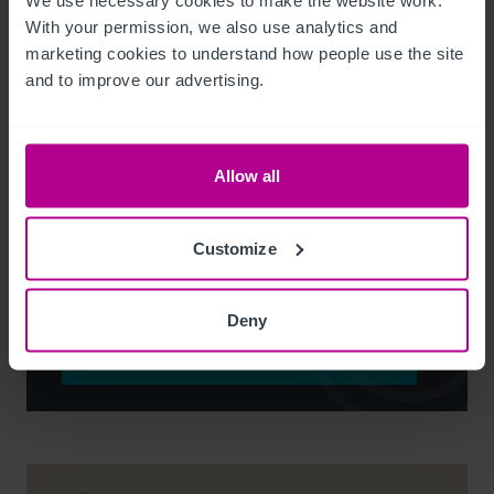
We use necessary cookies to make the website work. 
With your permission, we also use analytics and 
marketing cookies to understand how people use the site 
and to improve our advertising.
Noel Moffitt
Allow all
Senior Director - Corporate Pubs and Restaurants
Customize
+44 7713 061 594
noel.moffitt@christie.com
Deny
Kontakt