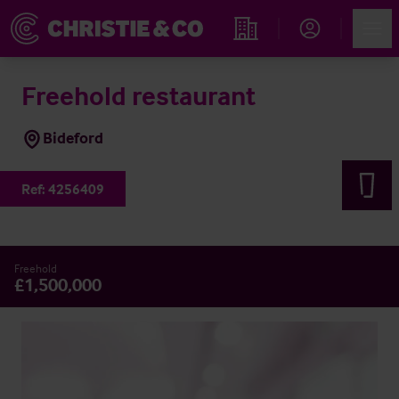
Account
Men
Immobiliensuche
Freehold restaurant
Bideford
Ref:
4256409
Freehold
£1,500,000