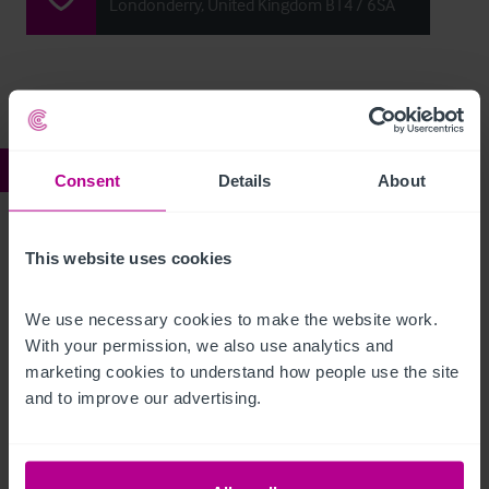
Londonderry, United Kingdom BT47 6SA
Ref:
4256424
Consent
Details
About
Derry/Londonderry
This website uses cookies
Beschreibung
We use necessary cookies to make the website work. 
With your permission, we also use analytics and 
Click Here For Access to the Data Room
marketing cookies to understand how people use the site 
and to improve our advertising.
Restaurant
Ref:
4256424
Details herunterladen