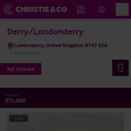
Account
Men
Immobiliensuche
Derry/Londonderry
Londonderry, United Kingdom BT47 6SA
Karte ansehen
Ref:
4256424
Freehold
375,000
1
of
1