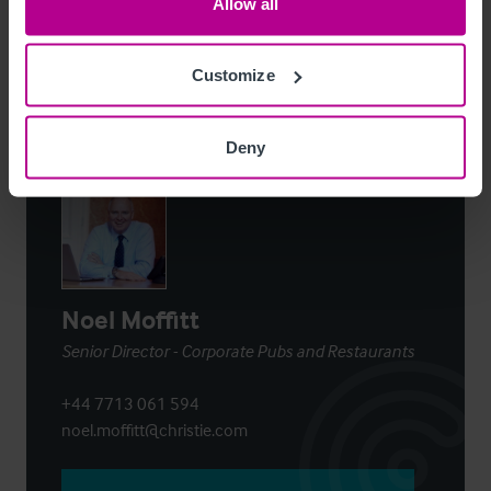
Allow all
Per E-Mail Teilen
Customize
Kontaktieren Sie uns
Deny
Noel Moffitt
Senior Director - Corporate Pubs and Restaurants
+44 7713 061 594
noel.moffitt@christie.com