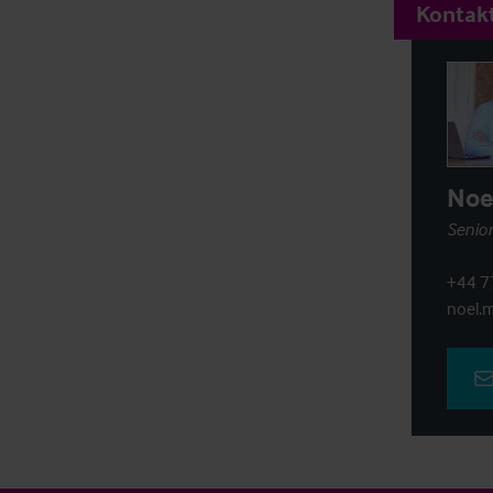
Kontakt
Noe
Senior
+44 7
noel.m