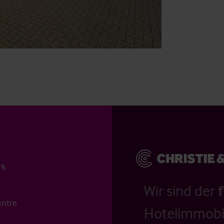
rk
Wir sind der
entre
Hotelimmobil