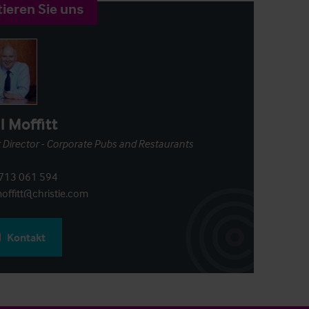
ieren Sie uns
l Moffitt
 Director - Corporate Pubs and Restaurants
713 061 594
offitt@christie.com
Kontakt