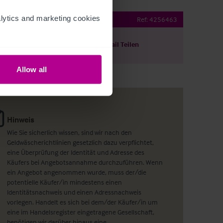
ytics and marketing cookies 
t
Ref:
4256463
ils herunterladen
Per E-Mail Teilen
Allow all
Hinweis
Wie Sie sicherlich wissen, sind wir nach den
Geldwäscherichtlinien gesetzlich dazu verpflichtet,
eine Überprüfung der Identität und Adresse des
Käufers bei Angebotsannahme durchzuführen. Wenn
ein Angebot angenommen wurde, muss der/die
potentielle Käufer/in mindestens einen
Identitätsnachweis und einen Adressnachweis
vorlegen. Handelt es sich bei dem/der Käufer/in um
eine im Handelsregister eingetragene Gesellschaft,
benötigen wir darüber hinaus eine