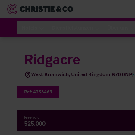
Hotels
Dienstleistungen
Über uns
Ridgacre
West Bromwich, United Kingdom B70 0NP
K
Ref:
4256463
Freehold
525,000