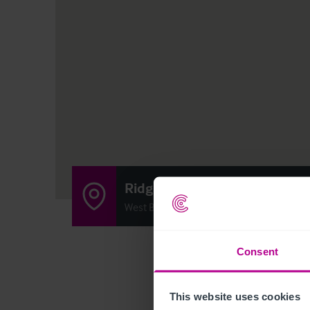
Ridgacre
West Bromwich, United Kingdom B70 0N
Consent
This website uses cookies