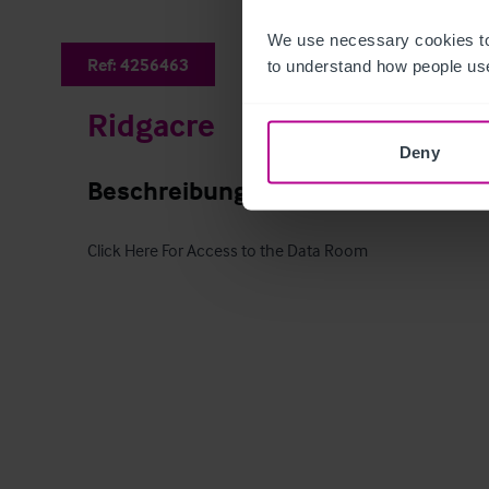
We use necessary cookies to
Ref:
4256463
to understand how people use
Ridgacre
Deny
Beschreibung
Click Here For Access to the Data Room