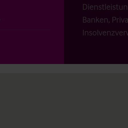
Dienstleistu
Banken, Priv
s
Insolvenzverw