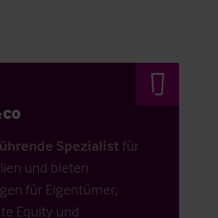
führende Spezialist
für
ien und bieten
ngen für Eigentümer,
ate Equity und