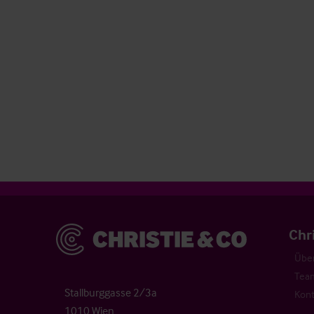
Christie & Co
Chr
Über
Tea
Stallburggasse 2/3a
Kont
1010 Wien