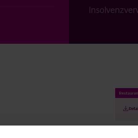
Insolvenzverw
Restauran
Deta