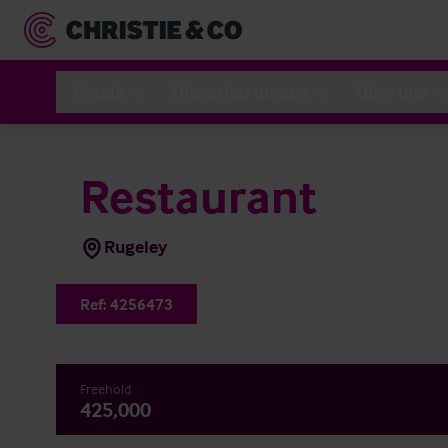
Hotels
Dienstleistungen
Über uns
Restaurant
Rugeley
Ref:
4256473
Freehold
425,000