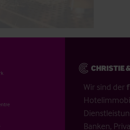
rk
Wir sind der
Hotelimmobil
entre
Dienstleistu
Banken, Priv
s