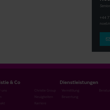
Senior
+44 7
noel.m
istie & Co
Dienstleistungen
 uns
Christie Group
Vermittlung
Beratu
m
Neuigkeiten
Bewertung
akt
Karriere