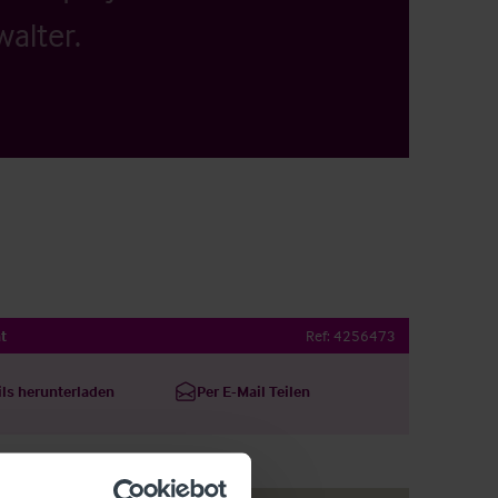
alter.
t
Ref:
4256473
ils herunterladen
Per E-Mail Teilen