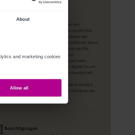
Hinweis
About
Wie Sie sicherlich wissen, sind wir nach den
Geldwäscherichtlinien gesetzlich dazu verpflichtet,
eine Überprüfung der Identität und Adresse des
Käufers bei Angebotsannahme durchzuführen. Wenn
ein Angebot angenommen wurde, muss der/die
potentielle Käufer/in mindestens einen
ytics and marketing cookies 
Identitätsnachweis und einen Adressnachweis
vorlegen. Handelt es sich bei dem/der Käufer/in um
eine im Handelsregister eingetragene Gesellschaft,
benötigen wir darüber hinaus eine
unternehmerische Darstellung, aus der ersichtlich
Allow all
wird, welche Personen mehr als 25 % Anteile an der
Gesellschaft besitzen.
Besichtigungen