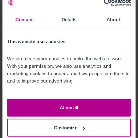
It sits on a prominent roadside position within the main village 
area, making it easily accessible for both residents and 
Consent
Details
About
passing trade from the A3.
Besitztitel
This website uses cookies
Freehold
We use necessary cookies to make the website work. 
With your permission, we also use analytics and 
Restaurant and rooms
Ref:
4256480
marketing cookies to understand how people use the site 
and to improve our advertising.
Per E-Mail Teilen
Allow all
Kontaktieren Sie uns
Customize