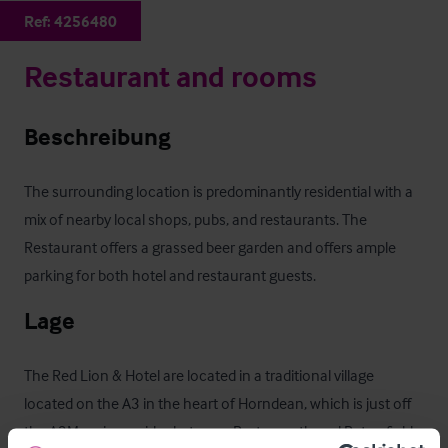
Ref:
4256480
Restaurant and rooms
Beschreibung
The surrounding location is predominantly residential with a 
mix of nearby local shops, pubs, and restaurants. The 
Restaurant offers a grassed beer garden and offers ample 
parking for both hotel and restaurant guests.
Lage
The Red Lion & Hotel are located in a traditional village 
located on the A3 in the heart of Horndean, which is just off 
the A3M main corridor between Portsmouth and Petersfield. 