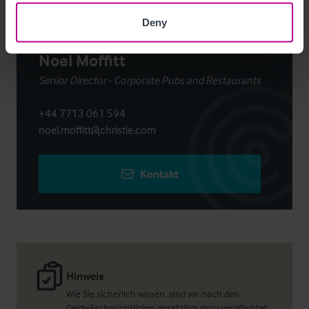
Deny
Noel Moffitt
Senior Director - Corporate Pubs and Restaurants
+44 7713 061 594
noel.moffitt@christie.com
Kontakt
Hinweis
Wie Sie sicherlich wissen, sind wir nach den
Geldwäscherichtlinien gesetzlich dazu verpflichtet,