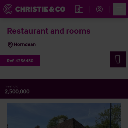
Account
Men
Immobiliensuche
Restaurant and rooms
Horndean
Ref:
4256480
Freehold
2,500,000