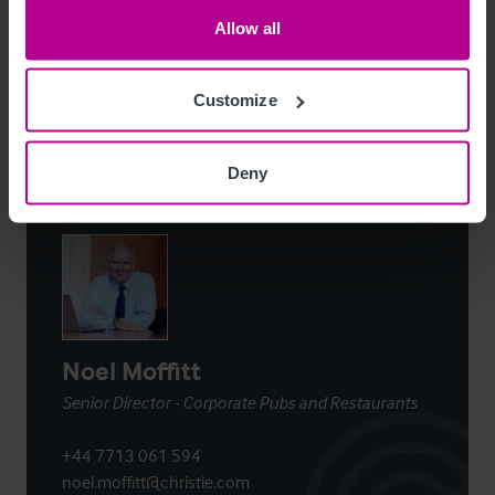
Allow all
Details herunterladen
Per E-Mail Teilen
Customize
Deny
Kontaktieren Sie uns
Noel Moffitt
Senior Director - Corporate Pubs and Restaurants
+44 7713 061 594
noel.moffitt@christie.com