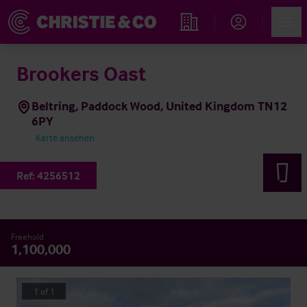
Account
Men
Immobiliensuche
Brookers Oast
Beltring, Paddock Wood, United Kingdom TN12
6PY
Karte ansehen
Ref:
4256512
Freehold
1,100,000
1
of
1