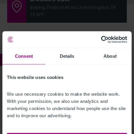
Beltring, Paddock Wood, United Kingdom TN
12 6PY
Consent
Details
About
Ref:
4256512
Brookers Oast
This website uses cookies
Beschreibung
We use necessary cookies to make the website work. 
With your permission, we also use analytics and 
marketing cookies to understand how people use the site 
Click Here For Access to the Data Room
and to improve our advertising.
Standalone site in Kent
Ref:
4256512