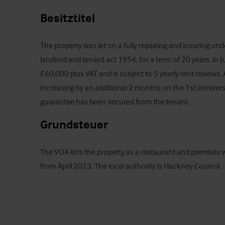
Besitztitel
The property was let on a fully repairing and insuring und
landlord and tenant act 1954, for a term of 20 years, in J
£60,000 plus VAT and is subject to 5 yearly rent reviews. 
increasing by an additional 2 months on the 1st anniversa
guarantee has been secured from the tenant.
Grundsteuer
The VOA lists the property as a restaurant and premises w
from April 2023. The local authority is Hackney Council.