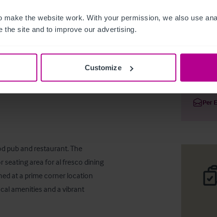
 make the website work. With your permission, we also use anal
 the site and to improve our advertising.
Investmen
Customize
Deta
Per 
d pub and restaurant. The 
seating area for al fresco dining 
ned at a prime corner location 
cal amenities and a vibrant 