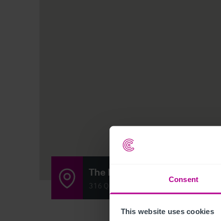
The Duke of Richmond
Consent
316 Queensbridge Road, Hackney E8 3
This website uses cookies