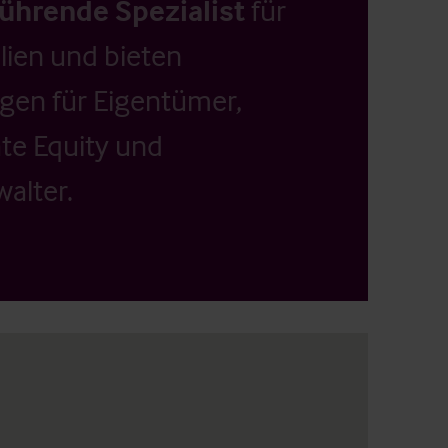
führende Spezialist
für
ien und bieten
ngen für Eigentümer,
ate Equity und
alter.