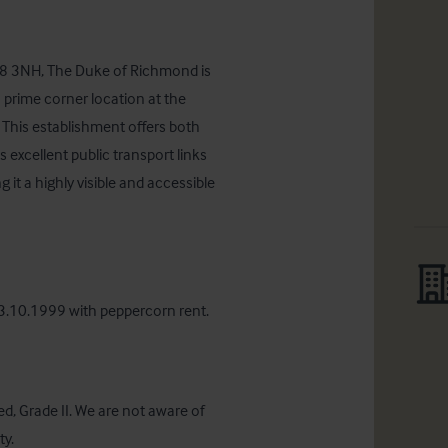
8 3NH, The Duke of Richmond is 
rime corner location at the 
his establishment offers both 
excellent public transport links 
it a highly visible and accessible 
 13.10.1999 with peppercorn rent.
d, Grade II. We are not aware of 
ty.