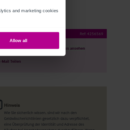
ytics and marketing cookies 
t Opportunity
Ref:
4256569
Allow all
ils herunterladen
Grundriss ansehen
E-Mail Teilen
Hinweis
Wie Sie sicherlich wissen, sind wir nach den
Geldwäscherichtlinien gesetzlich dazu verpflichtet,
eine Überprüfung der Identität und Adresse des
Käufers bei Angebotsannahme durchzuführen. Wenn