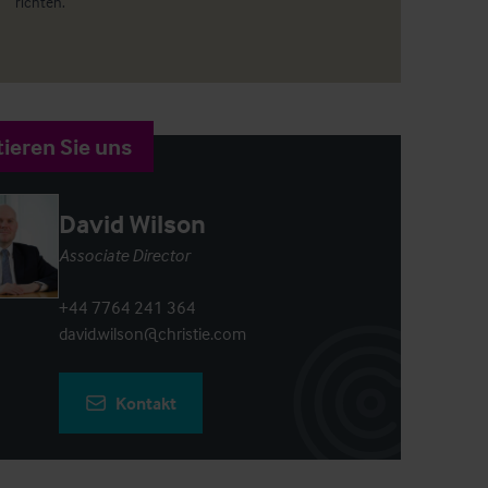
richten.
ieren Sie uns
David Wilson
Associate Director
+44 7764 241 364
david.wilson@christie.com
Kontakt