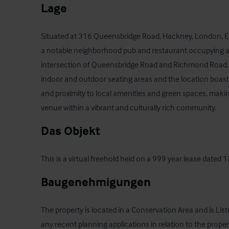
Lage
Situated at 316 Queensbridge Road, Hackney, London, E
a notable neighborhood pub and restaurant occupying a p
intersection of Queensbridge Road and Richmond Road. T
indoor and outdoor seating areas and the location boasts 
and proximity to local amenities and green spaces, making 
venue within a vibrant and culturally rich community.
Das Objekt
This is a virtual freehold held on a 999 year lease dated
Baugenehmigungen
The property is located in a Conservation Area and is Liste
any recent planning applications in relation to the proper