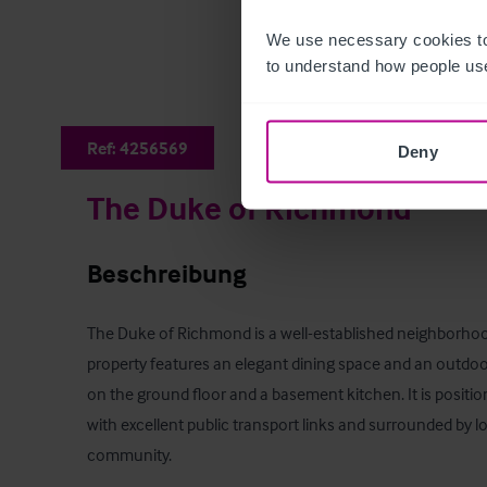
We use necessary cookies to
to understand how people use
Ref:
4256569
Deny
The Duke of Richmond
Beschreibung
The Duke of Richmond is a well-established neighborhoo
property features an elegant dining space and an outdoor 
on the ground floor and a basement kitchen. It is positio
with excellent public transport links and surrounded by lo
community.