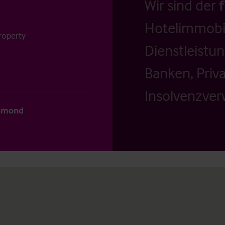
Wir sind der
Hotelimmobil
roperty
Dienstleistu
Banken, Priv
Insolvenzverw
chmond