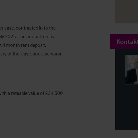
erlease, contracted in to the 
uly 2025. The annual rent is 
Kontakt
A 4 month rent deposit, 
ry of the lease, and a personal 
ith a rateable value of £34,500 