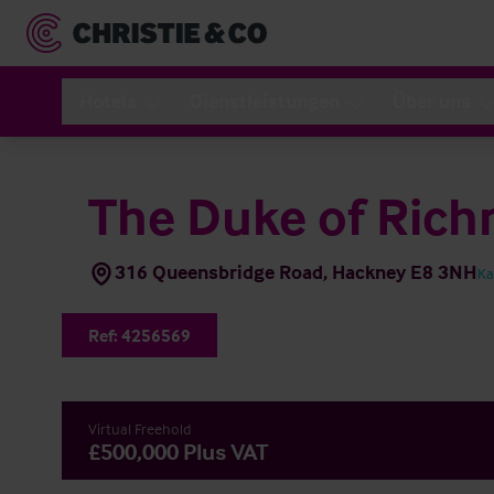
Hotels
Dienstleistungen
Über uns
The Duke of Ric
316 Queensbridge Road, Hackney E8 3NH
Ka
Ref:
4256569
Virtual Freehold
£500,000 Plus VAT