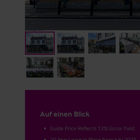
Auf einen Blick
Guide Price Reflects 12% Gross Yield
20 Year Lease in Place from July 2025