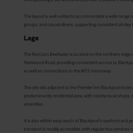
The layout is well-suited to accommodate a wide range of
groups, and casual diners, supporting consistent all-day 
Lage
The Red Lion Beefeater is located on the northern edge of
Fleetwood Road, providing convenient access to Blackpo
as well as connections to the M55 motorway. 

The site sits adjacent to the Premier Inn Blackpool hotel a
predominantly residential area, with nearby local shops, 
amenities. 

It is also within easy reach of Blackpool’s seafront and p
transport is readily accessible, with regular bus services 