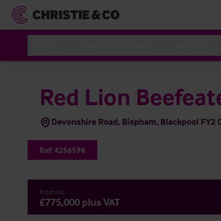
Hotels
Dienstleistungen
Über uns
Red Lion Beefeat
Devonshire Road, Bispham, Blackpool FY2
Ref:
4256596
Freehold
£775,000 plus VAT