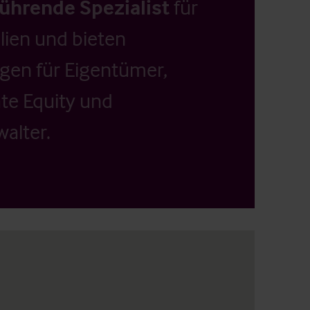
führende Spezialist
für
ien und bieten
ngen für Eigentümer,
ate Equity und
alter.