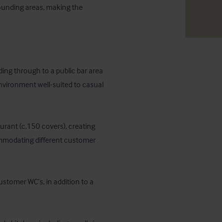
ounding areas, making the 
ing through to a public bar area 
environment well-suited to casual 
urant (c.150 covers), creating 
commodating different customer 
ustomer WC’s, in addition to a 