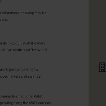
 customers including families, 
trade.
 Blackpool, just off the A587 
ol town centre and Fleetwood, 
nd is positioned within a 
supermarkets and essential 
romenade attractions. Public 
operating along the A587 corridor, 