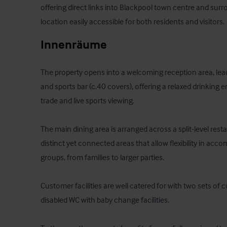
offering direct links into Blackpool town centre and surr
location easily accessible for both residents and visitors.
Innenräume
The property opens into a welcoming reception area, lead
and sports bar (c.40 covers), offering a relaxed drinking 
trade and live sports viewing.

The main dining area is arranged across a split-level resta
distinct yet connected areas that allow flexibility in ac
groups, from families to larger parties. 

Customer facilities are well catered for with two sets of c
disabled WC with baby change facilities. 
