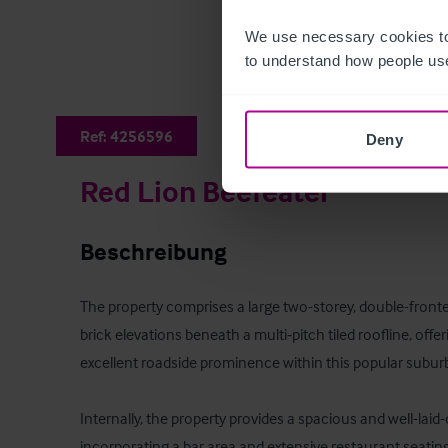
We use necessary cookies to
to understand how people use
Ref:
4256596
Deny
Red Lion Beefeater
Beschreibung
The property comprises a large two-storey, double-fronted 
brick elevations beneath a multi‑pitch tiled roofline, offe
excellent roadside prominence within this popular suburb
Internally, the property provides a spacious and well-laid-
incorporating a bar area and extensive restaurant seating.