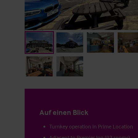
Auf einen Blick
Turnkey operation in Prime Location
Adjacent to Premier Inn (93 rooms)