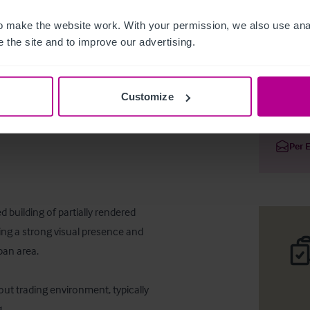
 make the website work. With your permission, we also use anal
 the site and to improve our advertising.
Freehold 
Customize
Deta
Per 
building of partially rendered 
ring a strong visual presence and 
an area.

out trading environment, typically 
 
