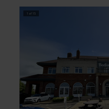
1
of
15