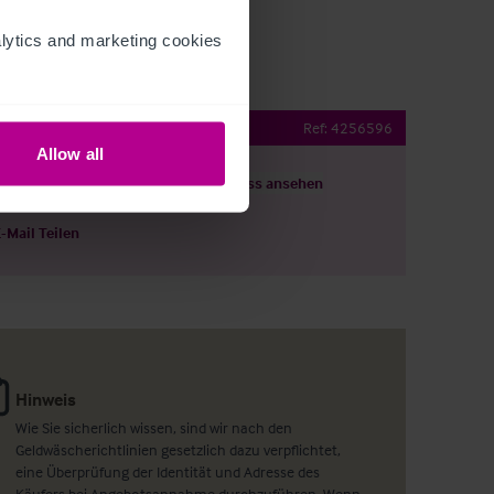
ytics and marketing cookies 
Bar and Restaurant
Ref:
4256596
Allow all
ils herunterladen
Grundriss ansehen
E-Mail Teilen
Hinweis
Wie Sie sicherlich wissen, sind wir nach den
Geldwäscherichtlinien gesetzlich dazu verpflichtet,
eine Überprüfung der Identität und Adresse des
Käufers bei Angebotsannahme durchzuführen. Wenn