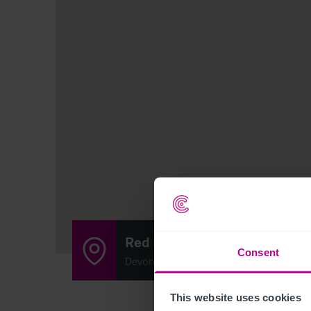
Red Lion Beefeater
Consent
Devonshire Road, Bispham, Blackpool F
This website uses cookies