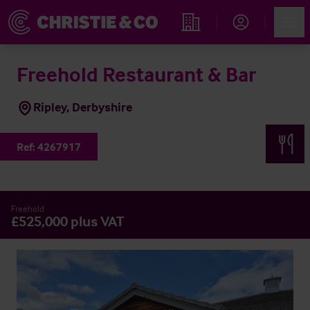
Account
Men
Immobiliensuche
Freehold Restaurant & Bar
Ripley, Derbyshire
Ref:
4267917
Freehold
£525,000 plus VAT