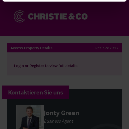
Access Property Details
Ref:
4267917
Login
or
Register
to view full details
Kontaktieren Sie uns
Jonty Green
Business Agent