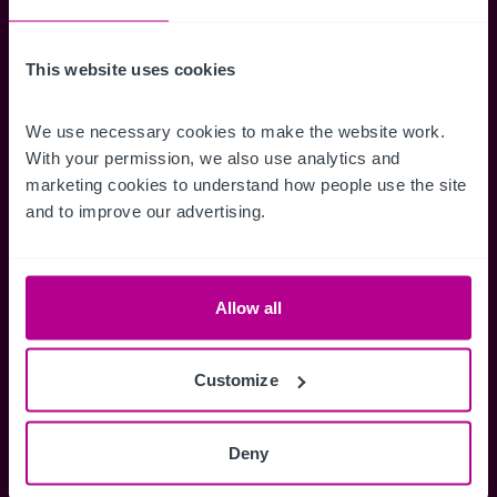
erhalten.
This website uses cookies
We use necessary cookies to make the website work. 
Zugriff auf alle
Speichern Si
With your permission, we also use analytics and 
marketing cookies to understand how people use the site 
Informationen
Suchkriteri
and to improve our advertising.
Erhalten Sie Zugriff auf alle
Durch das Speich
Verkaufsmandate - exklusiv für
Suchkriterien kö
Mitglieder.
und einfach jeder
zugreifen und die
Allow all
Customize
Anmelden
Deny
Sie haben bereits ein Konto?
Jetzt anmelden