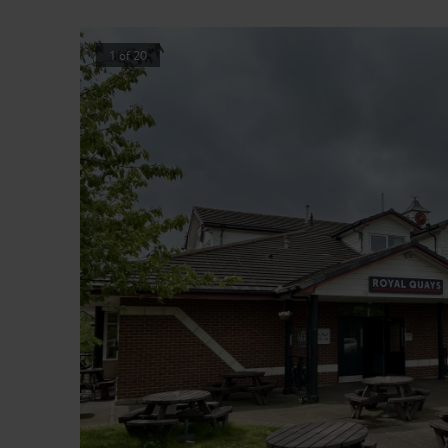
1
of
20