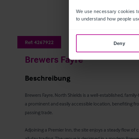
We use necessary cookies to
to understand how people use
Ref:
4267922
Deny
Brewers Fayre
Beschreibung
Brewers Fayre, North Shields is a well-established, family-
a prominent and easily accessible location, benefiting f
passing trade. 

Adjoining a Premier Inn, the site enjoys a steady flow of
all-day trading. The venue is designed in a modern Brewer