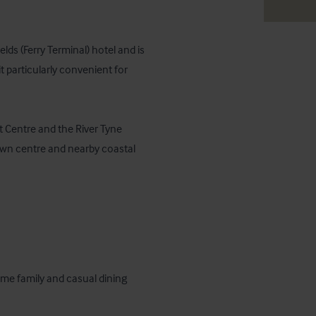
ds (Ferry Terminal) hotel and is 
t particularly convenient for 
t Centre and the River Tyne 
wn centre and nearby coastal 
ume family and casual dining 