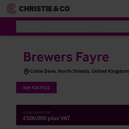
Hotels
Dienstleistungen
Über uns
Brewers Fayre
Coble Dene, North Shields, United Kingdo
Ref:
4267922
Long Leasehold
£500,000 plus VAT