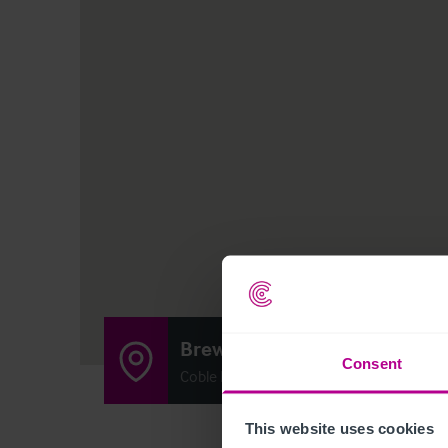
Brewers Fayre
Consent
Coble Dene, North Shields, United King
This website uses cookies