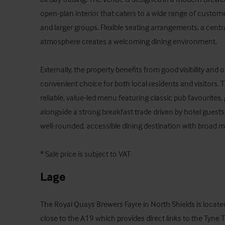
open-plan interior that caters to a wide range of customer
and larger groups. Flexible seating arrangements, a central
atmosphere creates a welcoming dining environment.

Externally, the property benefits from good visibility and o
convenient choice for both local residents and visitors. 
reliable, value-led menu featuring classic pub favourites, gr
alongside a strong breakfast trade driven by hotel guests. 
well-rounded, accessible dining destination with broad ma
* Sale price is subject to VAT
Lage
The Royal Quays Brewers Fayre in North Shields is located
close to the A19 which provides direct links to the Tyne 