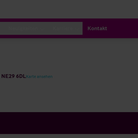
Neuigkeiten
Karriere
Kontakt
m NE29 6DL
Karte ansehen