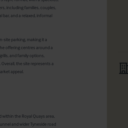
s, including families, couples, 
 bar, and a relaxed, informal 
n-site parking, making it a 
The offering centres around a 
ills, and family options, 
Overall, the site represents a 
rket appeal.

 within the Royal Quays area, 
Tunnel and wider Tyneside road 