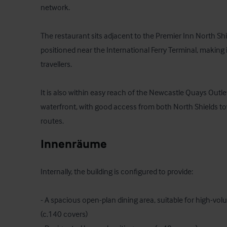
network. 

The restaurant sits adjacent to the Premier Inn North Shiel
positioned near the International Ferry Terminal, making i
travellers. 

It is also within easy reach of the Newcastle Quays Outle
waterfront, with good access from both North Shields to
routes.
Innenräume
Internally, the building is configured to provide:

- A spacious open-plan dining area, suitable for high-vol
(c.140 covers)
