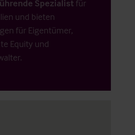
führende Spezialist
für
ien und bieten
ngen für Eigentümer,
ate Equity und
alter.