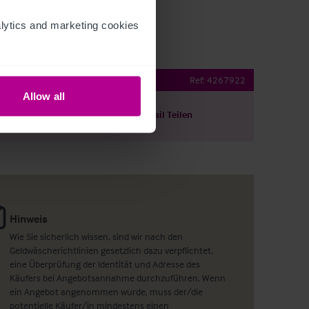
ytics and marketing cookies 
ehold Restaurant and Bar
Ref:
4267922
Allow all
ils herunterladen
Per E-Mail Teilen
Hinweis
Wie Sie sicherlich wissen, sind wir nach den
Geldwäscherichtlinien gesetzlich dazu verpflichtet,
eine Überprüfung der Identität und Adresse des
Käufers bei Angebotsannahme durchzuführen. Wenn
ein Angebot angenommen wurde, muss der/die
potentielle Käufer/in mindestens einen