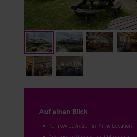
Auf einen Blick
Turnkey operation in Prime Location
Adjacent to Premier Inn (74 rooms)