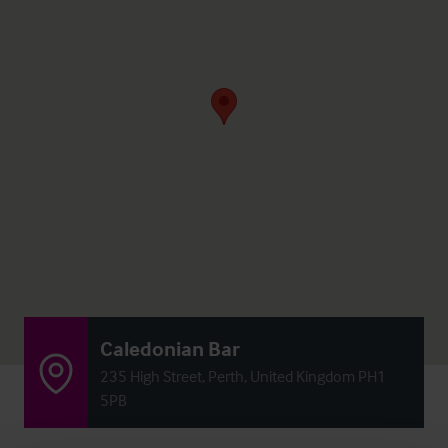
Caledonian Bar
235 High Street, Perth, United Kingdom PH1
5PB