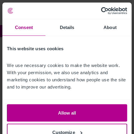
Consent
Details
About
Ref:
5255025
Caledonian Bar
This website uses cookies
Beschreibung
We use necessary cookies to make the website work. 
With your permission, we also use analytics and 
marketing cookies to understand how people use the site 
To obtain full details, please download our brochure.
and to improve our advertising.
Caledonian Bar
Ref:
5255025
Allow all
Details herunterladen
Per E-Mail Teilen
Customize