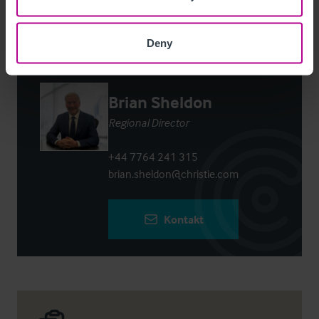
Deny
Kontaktieren Sie uns
Brian Sheldon
Regional Director
+44 7764 241 315
brian.sheldon@christie.com
Kontakt