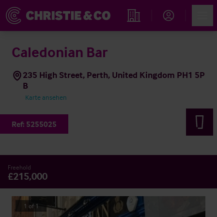
Account
Men
Immobiliensuche
Caledonian Bar
235 High Street, Perth, United Kingdom PH1 5P
B
Karte ansehen
Ref:
5255025
Freehold
£215,000
1
of
1