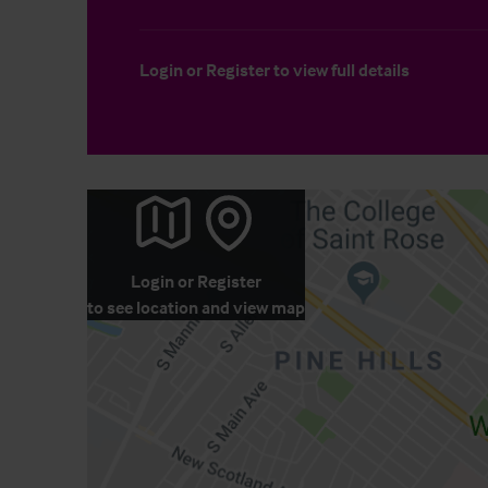
Login
or
Register
to view full details
Login
or
Register
to see location and view map