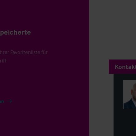
speicherte
rer Favoritenliste für
iff.
Kontakt
en