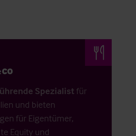
führende Spezialist
für
ien und bieten
ngen für Eigentümer,
ate Equity und