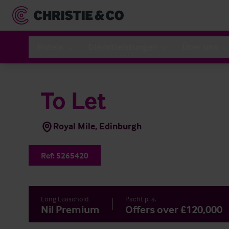
Hotels
Dienstleistungen
Über uns
To Let
Royal Mile, Edinburgh
Ref:
5265420
Long Leasehold
Pacht p. a.
Nil Premium
Offers over £120,000