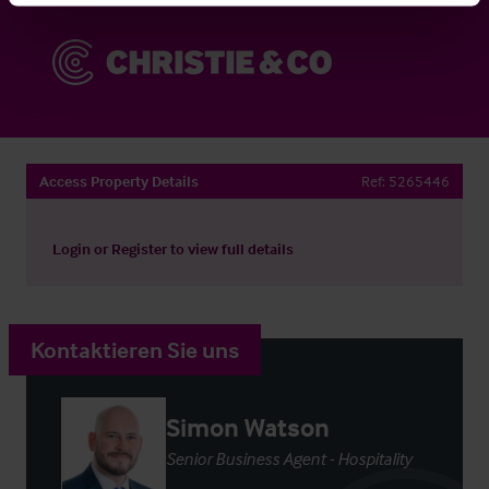
Access Property Details
Ref:
5265446
Login
or
Register
to view full details
Kontaktieren Sie uns
Simon Watson
Senior Business Agent - Hospitality