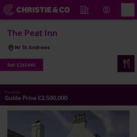
Account
Men
Immobiliensuche
The Peat Inn
Nr St Andrews
Ref:
5265446
Freehold
Guide Price £2,500,000