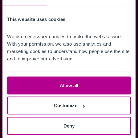
erhalten.
This website uses cookies
We use necessary cookies to make the website work. 
Zugriff auf alle
Speichern Si
With your permission, we also use analytics and 
marketing cookies to understand how people use the site 
Informationen
Suchkriteri
and to improve our advertising.
Erhalten Sie Zugriff auf alle
Durch das Speich
Verkaufsmandate - exklusiv für
Suchkriterien kö
Mitglieder.
und einfach jeder
zugreifen und die
Allow all
Customize
Anmelden
Deny
Sie haben bereits ein Konto?
Jetzt anmelden