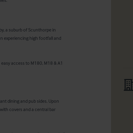
les.
by, a suburb of Scunthorpe in 
n experiencing high footfall and 
th easy access to M180, M18 & A1 
ant dining and pub sides. Upon 
with covers and a central bar 