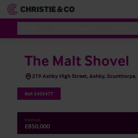
Hotels
Dienstleistungen
Über uns
The Malt Shovel
219 Ashby High Street, Ashby, Scunthorpe
Ref:
5455477
Freehold
£850,000