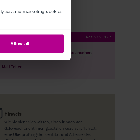
ytics and marketing cookies 
Shovel
Ref:
5455477
Allow all
ils herunterladen
Grundriss ansehen
E-Mail Teilen
Hinweis
Wie Sie sicherlich wissen, sind wir nach den
Geldwäscherichtlinien gesetzlich dazu verpflichtet,
eine Überprüfung der Identität und Adresse des