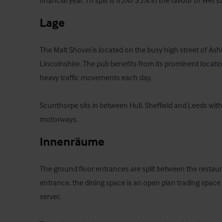
financial year. Th split is 65%/35% in the favour of Wet sa
Lage
The Malt Shovel is located on the busy high street of Ash
Lincolnshire. The pub benefits from its prominent locatio
heavy traffic movements each day.

Scunthorpe sits in between Hull, Sheffield and Leeds wi
motorways.
Innenräume
The ground floor entrances are split between the restaur
entrance, the dining space is an open plan trading space 
server. 
