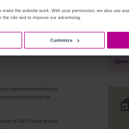
 make the website work. With your permission, we also use anal
 the site and to improve our advertising.
The Malt 
Customize
Deta
Per 
rous sized detached traditional 
on venue positioned in the 
rnover of £20,719 over the last 