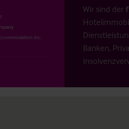
Wir sind der
t
Hotelimmobil
ompany
Dienstleistu
accommodation inc.
Banken, Priv
Insolvenzverw