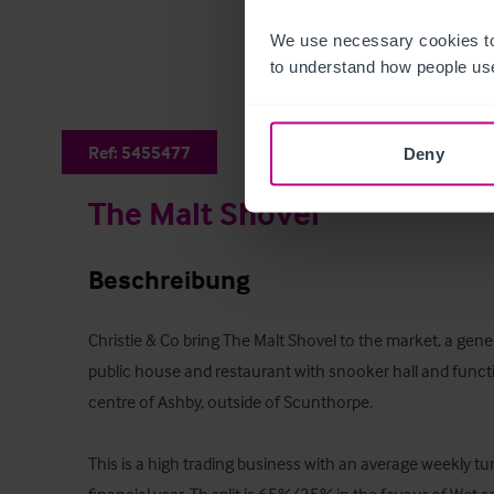
We use necessary cookies to
to understand how people use
Ref:
5455477
Deny
The Malt Shovel
Beschreibung
Christie & Co bring The Malt Shovel to the market, a gene
public house and restaurant with snooker hall and functi
centre of Ashby, outside of Scunthorpe.

This is a high trading business with an average weekly tu