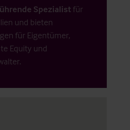
führende Spezialist
für
ien und bieten
ngen für Eigentümer,
ate Equity und
alter.