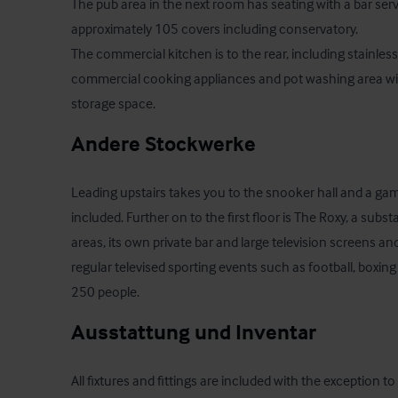
The pub area in the next room has seating with a bar serve
approximately 105 covers including conservatory.

The commercial kitchen is to the rear, including stainless
commercial cooking appliances and pot washing area with
storage space.
Andere Stockwerke
Leading upstairs takes you to the snooker hall and a ga
included. Further on to the first floor is The Roxy, a subs
areas, its own private bar and large television screens and
regular televised sporting events such as football, boxing a
250 people.
Ausstattung und Inventar
All fixtures and fittings are included with the exception t