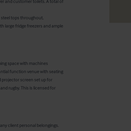
r and customer toilets. A total of 
 steel tops throughout, 
 large fridge freezers and ample 
ming space with machines 
tantial function venue with seating 
 projector screen set up for 
nd rugby. This is licensed for 
o any client personal belongings.