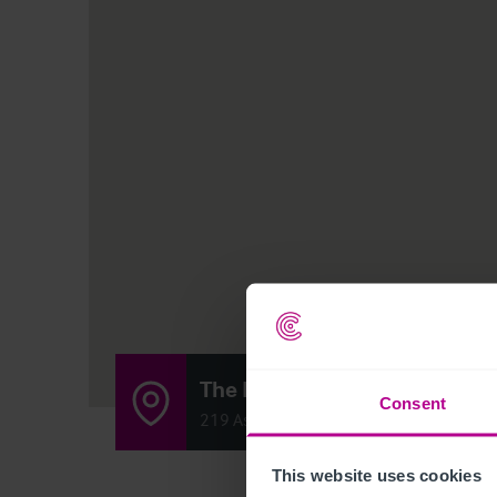
The Malt Shovel
Consent
219 Ashby High Street, Ashby, Scunthor
This website uses cookies