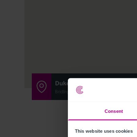
Duke of York Inn
Bridlington Road, Gate Helmsley, York, N
Consent
This website uses cookies