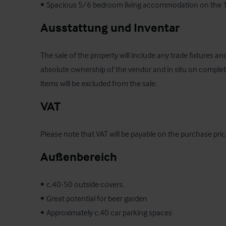
•	Spacious 5/6 bedroom living accommodation on the 1
Ausstattung und Inventar
The sale of the property will include any trade fixtures and
absolute ownership of the vendor and in situ on completio
items will be excluded from the sale.
VAT
Please note that VAT will be payable on the purchase price
Außenbereich
•	c.40-50 outside covers. 

•	Great potential for beer garden 

•	Approximately c.40 car parking spaces