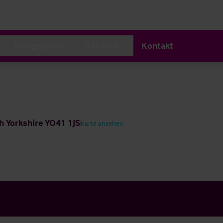
Neuigkeiten
Karriere
Kontakt
th Yorkshire YO41 1JS
Karte ansehen