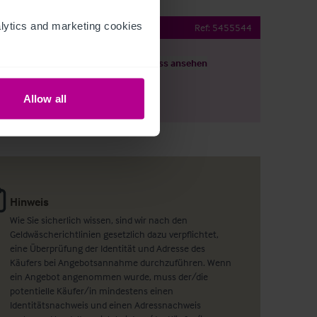
ytics and marketing cookies 
sley, York
Ref:
5455544
ils herunterladen
Grundriss ansehen
E-Mail Teilen
Allow all
Hinweis
Wie Sie sicherlich wissen, sind wir nach den
Geldwäscherichtlinien gesetzlich dazu verpflichtet,
eine Überprüfung der Identität und Adresse des
Käufers bei Angebotsannahme durchzuführen. Wenn
ein Angebot angenommen wurde, muss der/die
potentielle Käufer/in mindestens einen
Identitätsnachweis und einen Adressnachweis