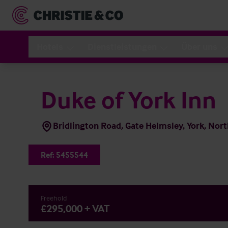
Hotels
Dienstleistungen
Über uns
Duke of York Inn
Bridlington Road, Gate Helmsley, York, Nor
Ref:
5455544
Freehold
£295,000 + VAT