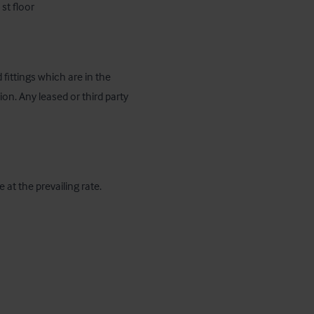
st floor
 fittings which are in the 
n. Any leased or third party 
 at the prevailing rate.