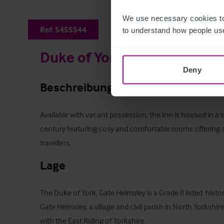
We use necessary cookies to
Ref:
5455544
to understand how people use
Duke of York Inn
Deny
Beschreibung
Available with vacant possession, the Inn is housed in a 
century featuring cosy and comfortable rooms offering a 
travellers.
Lage
The Duke of York, Gate Helmsley is a Grade II listed  histo
Gate Helmsley, a village and civil parish in North Yorkshire.
with the East Riding of Yorkshire.
