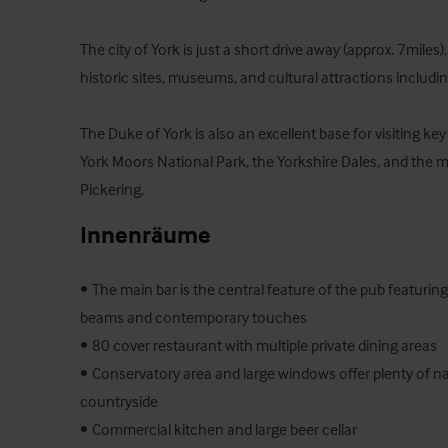
The city of York is just a short drive away (approx. 7miles)
historic sites, museums, and cultural attractions includi
The Duke of York is also an excellent base for visiting ke
York Moors National Park, the Yorkshire Dales, and the 
Pickering.
Innenräume
•	The main bar is the central feature of the pub featuring a mix of traditional wooden 
beams and contemporary touches

•	80 cover restaurant with multiple private dining areas

•	Conservatory area and large windows offer plenty of natural light and views of the 
countryside 

•	Commercial kitchen and large beer cellar 
