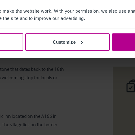
 make the website work. With your permission, we also use anal
Gate Helm
 the site and to improve our advertising.
Deta
Per 
Customize
stone that dates back to the 18th 
welcoming stop for locals or 
ric inn located on the A166 in 
 The village lies on the border 