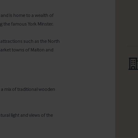
, and is home to a wealth of 
ng the famous York Minster.

y attractions such as the North 
market towns of Malton and 