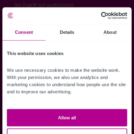
Sie Zugriff auf ausführliche
Veraufsinformationen, erweiterte Suche über
Kartenansicht sowie die Möglichkeit
Suchkriterien zu speichern und
Consent
Details
About
Benachrichtigungen für neuen Objekten zu
erhalten.
This website uses cookies
We use necessary cookies to make the website work. 
With your permission, we also use analytics and 
Zugriff auf alle
Speichern Si
marketing cookies to understand how people use the site 
Informationen
Suchkriteri
and to improve our advertising.
Erhalten Sie Zugriff auf alle
Durch das Speich
Verkaufsmandate - exklusiv für
Suchkriterien kö
Mitglieder.
und einfach jeder
Allow all
zugreifen und die