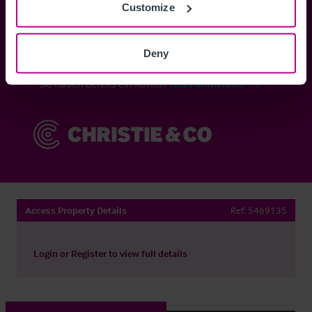
Customize
Anmelden
Deny
Sie haben bereits ein Konto?
Jetzt anmelden
Access Property Details
Ref:
5469135
Login
or
Register
to view full details