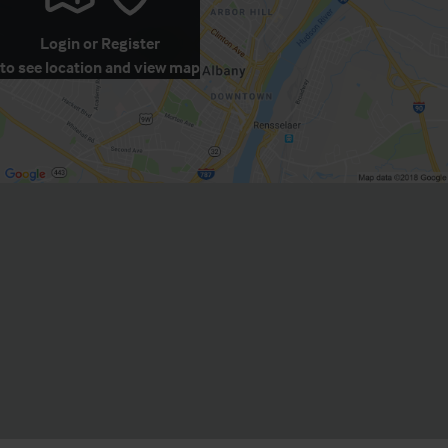
Login
or
Register
to see location and view map