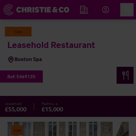
Account
Men
Immobiliensuche
Sold
Leasehold Restaurant
Boston Spa
Ref:
5469135
Leasehold
Pacht p. a.
£55,000
£15,000
Sold