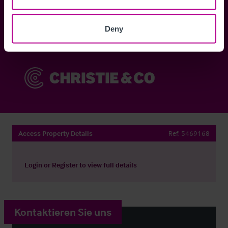
Anmelden
Deny
Sie haben bereits ein Konto?
Jetzt anmelden
Access Property Details
Ref:
5469168
Login
or
Register
to view full details
Kontaktieren Sie uns