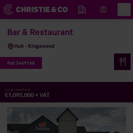
Account
Men
Immobiliensuche
Bar & Restaurant
Hull - Kingswood
Ref:
5469168
Long Leasehold
£1,095,000 + VAT