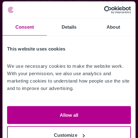
Veraufsinformationen, erweiterte Suche über
Kartenansicht sowie die Möglichkeit
Suchkriterien zu speichern und
Benachrichtigungen für neuen Objekten zu
Consent
Details
About
erhalten.
This website uses cookies
We use necessary cookies to make the website work. 
Zugriff auf alle
Speichern Si
With your permission, we also use analytics and 
marketing cookies to understand how people use the site 
Informationen
Suchkriteri
and to improve our advertising.
Erhalten Sie Zugriff auf alle
Durch das Speich
Verkaufsmandate - exklusiv für
Suchkriterien kö
Mitglieder.
und einfach jeder
zugreifen und die
Allow all
Customize