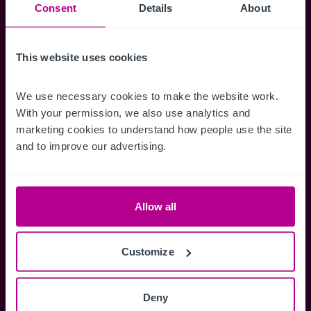
Suchkriterien zu speichern und
Consent
Details
About
Benachrichtigungen für neuen Objekten zu
erhalten.
This website uses cookies
We use necessary cookies to make the website work. 
With your permission, we also use analytics and 
Zugriff auf alle
Speichern Si
marketing cookies to understand how people use the site 
Informationen
Suchkriteri
and to improve our advertising.
Erhalten Sie Zugriff auf alle
Durch das Speich
Verkaufsmandate - exklusiv für
Suchkriterien kö
Mitglieder.
und einfach jeder
Allow all
zugreifen und die
Customize
Anmelden
Deny