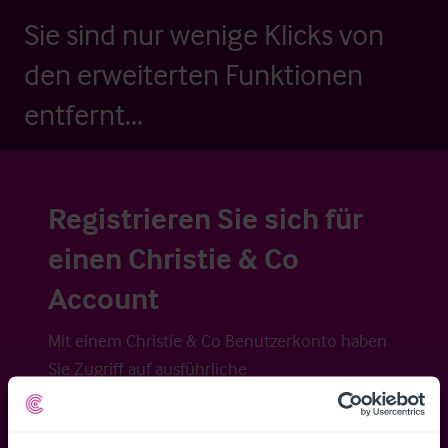
Sie sind nur wenige Klicks von
den erweiterten Funktionen
entfernt...
Registrieren Sie sich für
einen Christie & Co
Account
Mit einem Christie & Co Benutzerkonto haben
Sie Zugriff auf ausführliche
Veraufsinformationen, erweiterte Suche über
Kartenansicht sowie die Möglichkeit