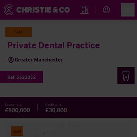
Account
Men
Immobiliensuche
Sold
Private Dental Practice
Greater Manchester
Ref:
5623052
Leasehold
Pacht p. a.
£800,000
£30,000
Sold