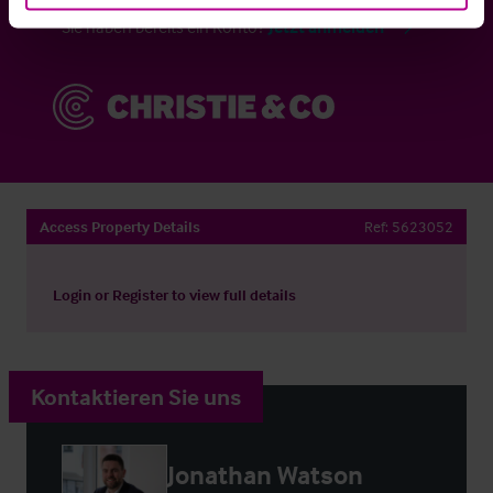
Sie haben bereits ein Konto?
Jetzt anmelden
Access Property Details
Ref:
5623052
Login
or
Register
to view full details
Kontaktieren Sie uns
Jonathan Watson