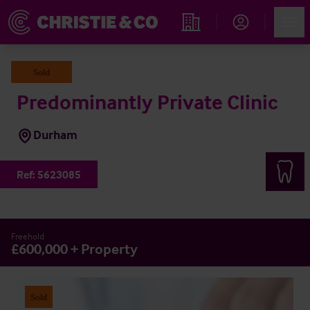
Account
Men
Immobiliensuche
Sold
Predominantly Private Clinic
Durham
Ref:
5623085
Freehold
£600,000 + Property
Sold