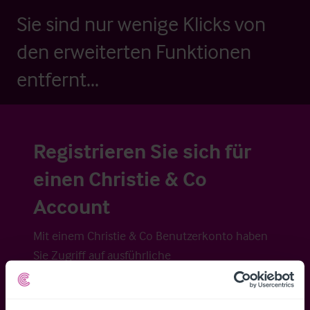
Sie sind nur wenige Klicks von
den erweiterten Funktionen
entfernt...
Registrieren Sie sich für
einen Christie & Co
Account
Mit einem Christie & Co Benutzerkonto haben
Sie Zugriff auf ausführliche
Veraufsinformationen, erweiterte Suche über
Kartenansicht sowie die Möglichkeit