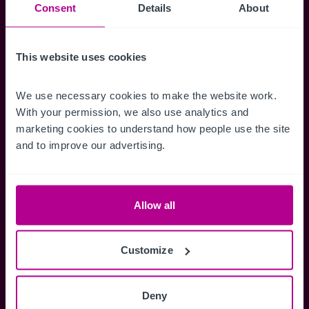
Suchkriterien zu speichern und
Consent
Details
About
Benachrichtigungen für neuen Objekten zu
erhalten.
This website uses cookies
We use necessary cookies to make the website work. 
With your permission, we also use analytics and 
Zugriff auf alle
Speichern Si
marketing cookies to understand how people use the site 
Informationen
Suchkriteri
and to improve our advertising.
Erhalten Sie Zugriff auf alle
Durch das Speich
Verkaufsmandate - exklusiv für
Suchkriterien kö
Mitglieder.
und einfach jeder
Allow all
zugreifen und die
Customize
Anmelden
Deny