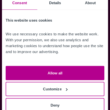
Suchkriterien zu speichern und
Consent
Details
About
Benachrichtigungen für neuen Objekten zu
erhalten.
This website uses cookies
We use necessary cookies to make the website work. 
With your permission, we also use analytics and 
Zugriff auf alle
Speichern Si
marketing cookies to understand how people use the site 
Informationen
Suchkriteri
and to improve our advertising.
Erhalten Sie Zugriff auf alle
Durch das Speich
Verkaufsmandate - exklusiv für
Suchkriterien kö
Mitglieder.
und einfach jeder
Allow all
zugreifen und die
Customize
Anmelden
Deny