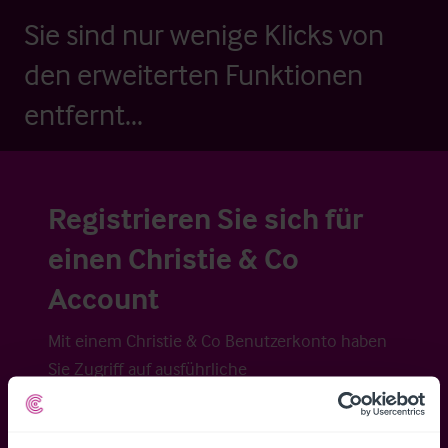
Sie sind nur wenige Klicks von
den erweiterten Funktionen
entfernt...
Registrieren Sie sich für
einen Christie & Co
Account
Mit einem Christie & Co Benutzerkonto haben
Sie Zugriff auf ausführliche
Veraufsinformationen, erweiterte Suche über
Kartenansicht sowie die Möglichkeit