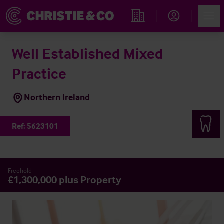
Account
Men
Immobiliensuche
Well Established Mixed
Practice
Northern Ireland
Ref:
5623101
Freehold
£1,300,000 plus Property