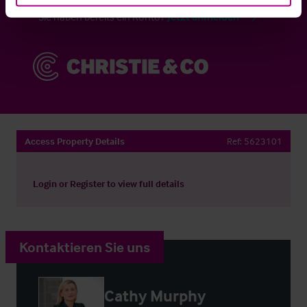
Sie haben bereits ein Konto?
Jetzt anmelden
Access Property Details
Ref:
5623101
Login
or
Register
to view full details
Kontaktieren Sie uns
Cathy Murphy