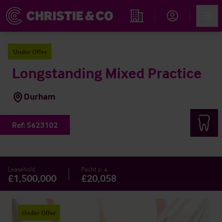
Account
Men
Immobiliensuche
Under Offer
Longstanding Mixed Practice
Durham
Ref:
5623102
Leasehold
Pacht p. a.
£1,500,000
£20,058
Under Offer