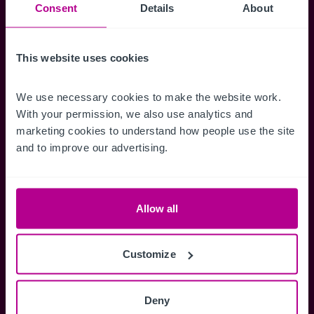
Suchkriterien zu speichern und
Consent
Details
About
Benachrichtigungen für neuen Objekten zu
erhalten.
This website uses cookies
We use necessary cookies to make the website work. 
With your permission, we also use analytics and 
Zugriff auf alle
Speichern Si
marketing cookies to understand how people use the site 
Informationen
Suchkriteri
and to improve our advertising.
Erhalten Sie Zugriff auf alle
Durch das Speich
Verkaufsmandate - exklusiv für
Suchkriterien kö
Mitglieder.
und einfach jeder
Allow all
zugreifen und die
Customize
Anmelden
Deny