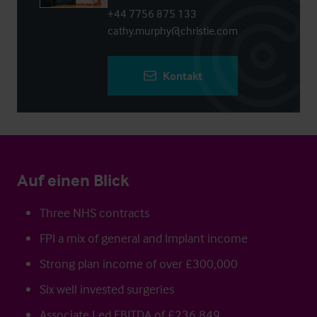
+44 7756 875 133
cathy.murphy@christie.com
Kontakt
Auf einen Blick
Three NHS contracts
FPI a mix of general and Implant income
Strong plan income of over £300,000
Six well invested surgeries
Associate Led EBITDA of £236,849