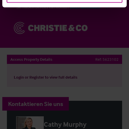
Sie haben bereits ein Konto?
Jetzt anmelden
Access Property Details
Ref:
5623102
Login
or
Register
to view full details
Kontaktieren Sie uns
Cathy Murphy